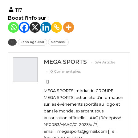
117
Boost l’info sur :
John agoulou
Semassi
MEGA SPORTS
594 Articles
0 Commentaires
MEGA SPORTS, média du GROUPE
MEGA SPORTS, est un site d’information
sur les événements sportifs au Togo et
dans le monde, exerçant sous
autorisation officielle HAAC (Récépissé
N°0083/HAAC/01-2023/pl/P).
Email : megasports@gmail.com | Tél :
(00228) 90 79 69 83