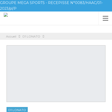
GROUPE MEGA SPORTS - RECEPISSE N°0083/HAAC/01-
2023/pl/P
Accueil
D1 LONATO
D1 LONATO