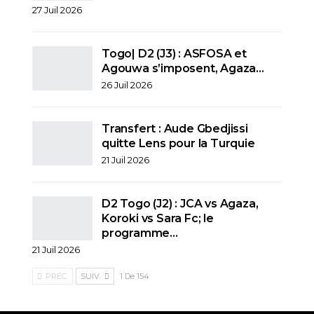
27 Juil 2026
Togo| D2 (J3) : ASFOSA et
Agouwa s’imposent, Agaza…
26 Juil 2026
Transfert : Aude Gbedjissi
quitte Lens pour la Turquie
21 Juil 2026
D2 Togo (J2) : JCA vs Agaza,
Koroki vs Sara Fc; le
programme…
21 Juil 2026
PRÉC.
SUIV.
1 De 154