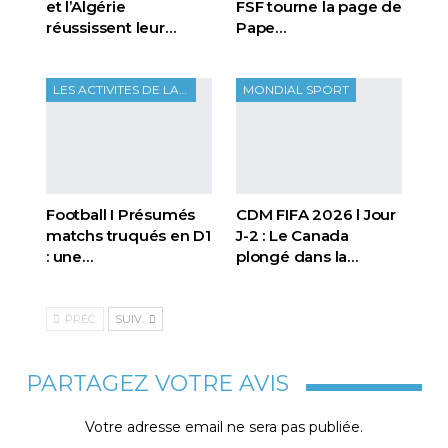
et l’Algérie
FSF tourne la page de
réussissent leur…
Pape…
LES ACTIVITES DE LA FTF
MONDIAL SPORT
Football I Présumés
CDM FIFA 2026 l Jour
matchs truqués en D1
J-2 : Le Canada
: une…
plongé dans la…
PRÉC.
SUIV.
PARTAGEZ VOTRE AVIS
Votre adresse email ne sera pas publiée.