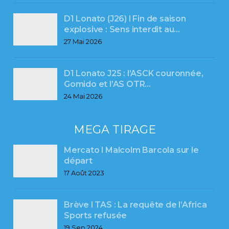
D1 Lonato (J26) l Fin de saison
explosive : Sens interdit au…
27 Mai 2026
D1 Lonato J25 : l’ASCK couronnée,
Gomido et l’AS OTR…
24 Mai 2026
MEGA TIRAGE
Mercato l Malcolm Barcola sur le
départ
17 Août 2023
Brève l TAS : La requête de l’Africa
Sports refusée
19 Sep 2024