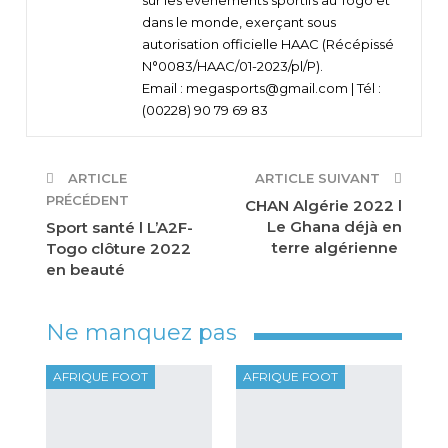
sur les événements sportifs au Togo et
dans le monde, exerçant sous
autorisation officielle HAAC (Récépissé
N°0083/HAAC/01-2023/pl/P).
Email : megasports@gmail.com | Tél :
(00228) 90 79 69 83
ARTICLE
ARTICLE SUIVANT
PRÉCÉDENT
CHAN Algérie 2022 l
Le Ghana déjà en
Sport santé l L’A2F-
terre algérienne
Togo clôture 2022
en beauté
Ne manquez pas
AFRIQUE FOOT
AFRIQUE FOOT