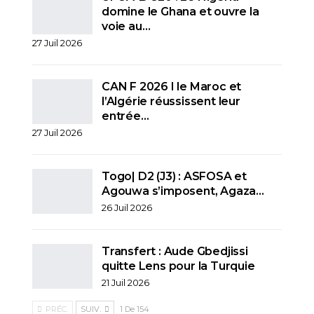
domine le Ghana et ouvre la
voie au…
27 Juil 2026
CAN F 2026 I le Maroc et
l’Algérie réussissent leur
entrée…
27 Juil 2026
Togo| D2 (J3) : ASFOSA et
Agouwa s’imposent, Agaza…
26 Juil 2026
Transfert : Aude Gbedjissi
quitte Lens pour la Turquie
21 Juil 2026
PRÉC.
SUIV.
1 De 154