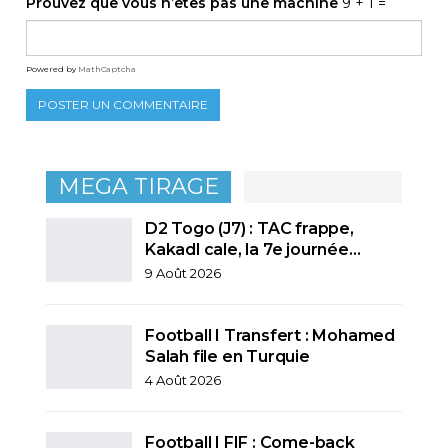
Prouvez que vous n’êtes pas une machine
9 + 1 =
Powered by
MathCaptcha
MEGA TIRAGE
D2 Togo (J7) : TAC frappe,
Kakadl cale, la 7e journée…
9 Août 2026
Football I Transfert : Mohamed
Salah file en Turquie
4 Août 2026
Football I FIF : Come-back