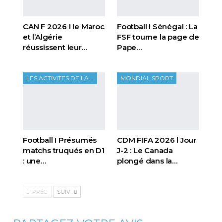
CAN F 2026 I le Maroc
Football I Sénégal : La
et l’Algérie
FSF tourne la page de
réussissent leur…
Pape…
LES ACTIVITES DE LA FTF
MONDIAL SPORT
Football I Présumés
CDM FIFA 2026 l Jour
matchs truqués en D1
J-2 : Le Canada
: une…
plongé dans la…
PRÉC.
SUIV.