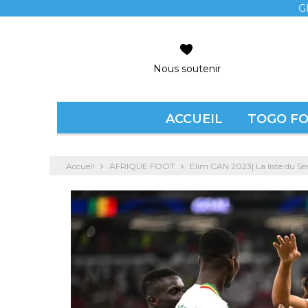
G
Nous soutenir
ACCUEIL
TOGO F
Accueil
AFRIQUE FOOT
Elim CAN 2023| La liste du S