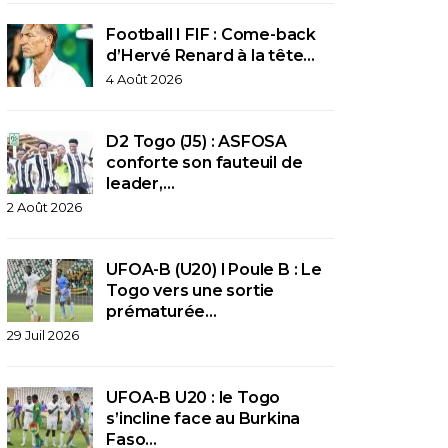
Football I FIF : Come-back
d’Hervé Renard à la tête…
4 Août 2026
D2 Togo (J5) : ASFOSA
conforte son fauteuil de
leader,…
2 Août 2026
UFOA-B (U20) l Poule B : Le
Togo vers une sortie
prématurée…
29 Juil 2026
UFOA-B U20 : le Togo
s’incline face au Burkina
Faso…