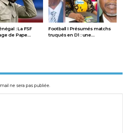
Sénégal : La FSF
Football I Présumés matchs
page de Pape…
truqués en D1 : une…
mail ne sera pas publiée.