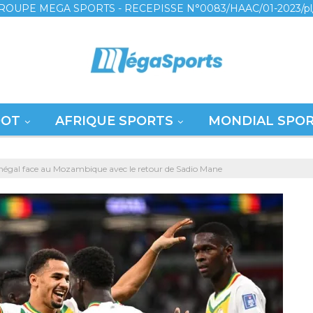
ROUPE MEGA SPORTS - RECEPISSE N°0083/HAAC/01-2023/pl
OOT
AFRIQUE SPORTS
MONDIAL SPO
énégal face au Mozambique avec le retour de Sadio Mane