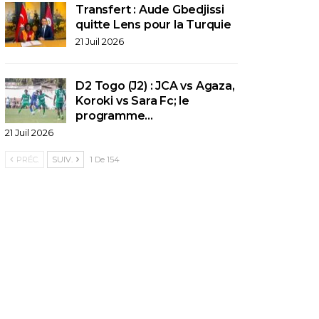
Transfert : Aude Gbedjissi
quitte Lens pour la Turquie
21 Juil 2026
D2 Togo (J2) : JCA vs Agaza,
Koroki vs Sara Fc; le
programme…
21 Juil 2026
PRÉC.
SUIV.
1 De 154