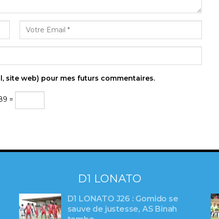
l, site web) pour mes futurs commentaires.
 89 =
D1 LONATO
D1 LONATO J26 : Gomido se
sauve de justesse, AS Binah