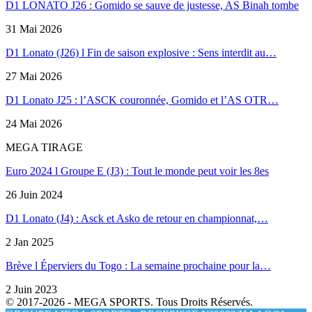
D1 LONATO J26 : Gomido se sauve de justesse, AS Binah tombe
31 Mai 2026
D1 Lonato (J26) l Fin de saison explosive : Sens interdit au…
27 Mai 2026
D1 Lonato J25 : l’ASCK couronnée, Gomido et l’AS OTR…
24 Mai 2026
MEGA TIRAGE
Euro 2024 l Groupe E (J3) : Tout le monde peut voir les 8es
26 Juin 2024
D1 Lonato (J4) : Asck et Asko de retour en championnat,…
2 Jan 2025
Brève l Éperviers du Togo : La semaine prochaine pour la…
2 Juin 2023
© 2017-2026 - MEGA SPORTS. Tous Droits Réservés.