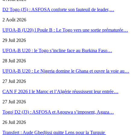
D2 Togo (J5) : ASFOSA conforte son fauteuil de leader,…
2 Août 2026
UFOA-B (U20) l Poule B : Le Togo vers une sortie prématurée…
29 Juil 2026
UFOA-B U20 : le Togo s’incline face au Burkina Faso…
28 Juil 2026
UFOA-B U20 : Le Nigeria domine le Ghana et ouvre la voie au…
27 Juil 2026
CAN F 2026 I le Maroc et l’Algérie réussissent leur entrée…
27 Juil 2026
Togo| D2 (J3) : ASFOSA et Agouwa s’imposent, Agaza…
26 Juil 2026
Transfert : Aude Gbedjissi quitte Lens pour la Turquie