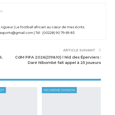
0
& rigueur | Le football africain au cœur de mes écrits.
asports@gmail.com | Tél : (00228) 90 79 69 83
ARTICLE SUIVANT
é,
CdM FIFA 2026(JJ9&10) l Nid des Éperviers :
Daré Nibombé fait appel à 25 joueurs
OOT
DEUXIEME DIVISION