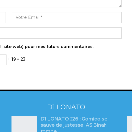
l, site web) pour mes futurs commentaires.
+ 19 = 23
D1 LONATO
D1 LONATO J26 : Gomido se
sauve de justesse, AS Binah
tombe