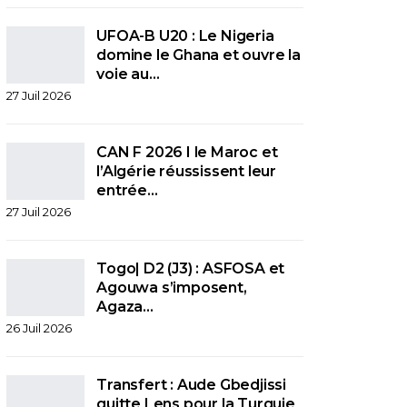
UFOA-B U20 : Le Nigeria
domine le Ghana et ouvre la
voie au…
27 Juil 2026
CAN F 2026 I le Maroc et
l’Algérie réussissent leur
entrée…
27 Juil 2026
Togo| D2 (J3) : ASFOSA et
Agouwa s’imposent,
Agaza…
26 Juil 2026
Transfert : Aude Gbedjissi
quitte Lens pour la Turquie