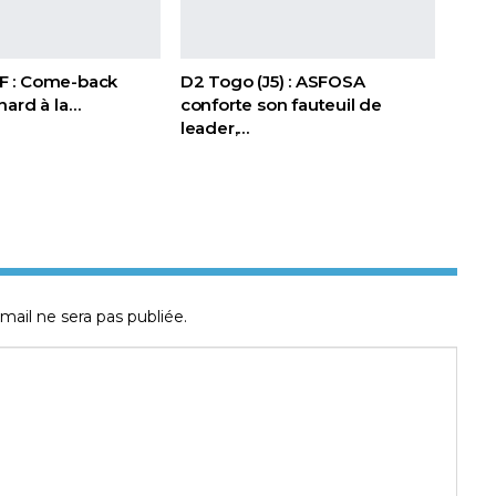
FIF : Come-back
D2 Togo (J5) : ASFOSA
nard à la…
conforte son fauteuil de
leader,…
mail ne sera pas publiée.