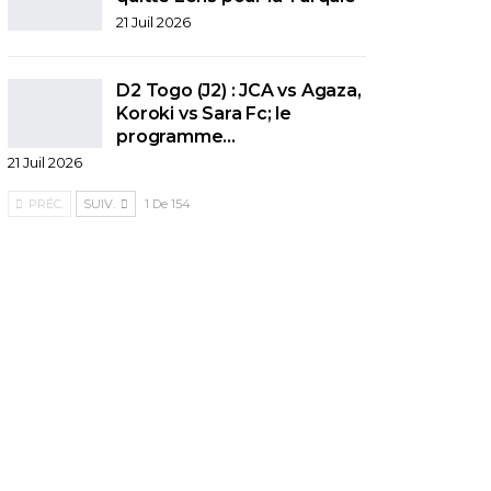
21 Juil 2026
D2 Togo (J2) : JCA vs Agaza,
Koroki vs Sara Fc; le
programme…
21 Juil 2026
PRÉC.
SUIV.
1 De 154