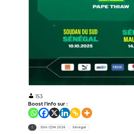
153
Boost l’info sur :
Elim CDM 2026
Sénégal