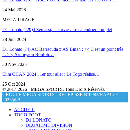
24 Mai 2026
MEGA TIRAGE
D1 Lonato (J29) l Semassi, la survie : Le calendrier complet
28 Juin 2024
D1 Lonato (J4) AC Barracuda # AS Binah : << C'est un point très
... >>, Arimiyaou Bonfoh…
30 Nov 2025
Élim CHAN 2024 l 1er tour aller : Le Togo réalise…
25 Oct 2024
© 2017-2026 - MEGA SPORTS. Tous Droits Réservés.
GROUPE MEGA SPORTS - RECEPISSE N°0083/HAAC/01-
2023/pl/P
ACCUEIL
TOGO FOOT
D1 LONATO
DEUXIEME DIVISION