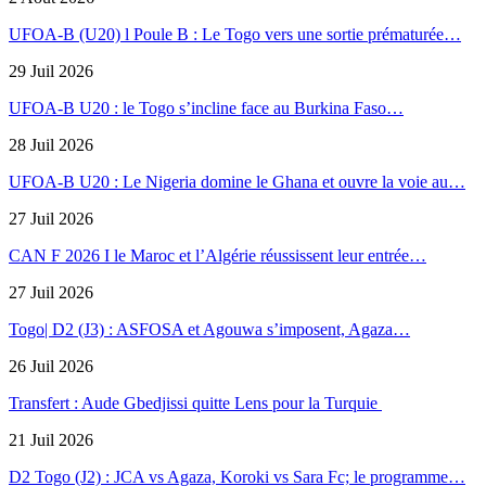
UFOA-B (U20) l Poule B : Le Togo vers une sortie prématurée…
29 Juil 2026
UFOA-B U20 : le Togo s’incline face au Burkina Faso…
28 Juil 2026
UFOA-B U20 : Le Nigeria domine le Ghana et ouvre la voie au…
27 Juil 2026
CAN F 2026 I le Maroc et l’Algérie réussissent leur entrée…
27 Juil 2026
Togo| D2 (J3) : ASFOSA et Agouwa s’imposent, Agaza…
26 Juil 2026
Transfert : Aude Gbedjissi quitte Lens pour la Turquie
21 Juil 2026
D2 Togo (J2) : JCA vs Agaza, Koroki vs Sara Fc; le programme…