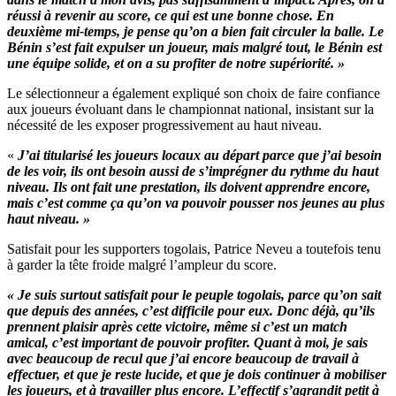
réussi à revenir au score, ce qui est une bonne chose. En
deuxième mi-temps, je pense qu’on a bien fait circuler la balle. Le
Bénin s’est fait expulser un joueur, mais malgré tout, le Bénin est
une équipe solide, et on a su profiter de notre supériorité. »
Le sélectionneur a également expliqué son choix de faire confiance
aux joueurs évoluant dans le championnat national, insistant sur la
nécessité de les exposer progressivement au haut niveau.
«
J’ai titularisé les joueurs locaux au départ parce que j’ai besoin
de les voir, ils ont besoin aussi de s’imprégner du rythme du haut
niveau. Ils ont fait une prestation, ils doivent apprendre encore,
mais c’est comme ça qu’on va pouvoir pousser nos jeunes au plus
haut niveau. »
Satisfait pour les supporters togolais, Patrice Neveu a toutefois tenu
à garder la tête froide malgré l’ampleur du score.
«
Je suis surtout satisfait pour le peuple togolais, parce qu’on sait
que depuis des années, c’est difficile pour eux. Donc déjà, qu’ils
prennent plaisir après cette victoire, même si c’est un match
amical, c’est important de pouvoir profiter. Quant à moi, je sais
avec beaucoup de recul que j’ai encore beaucoup de travail à
effectuer, et que je reste lucide, et que je dois continuer à mobiliser
les joueurs, et à travailler plus encore. L’effectif s’agrandit petit à