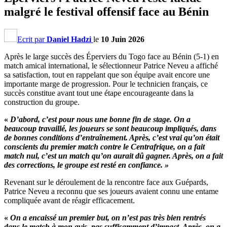
malgré le festival offensif face au Bénin
Ecrit par
Daniel Hadzi
le
10 Juin 2026
Après le large succès des Éperviers du Togo face au Bénin (5-1) en
match amical international, le sélectionneur Patrice Neveu a affiché
sa satisfaction, tout en rappelant que son équipe avait encore une
importante marge de progression. Pour le technicien français, ce
succès constitue avant tout une étape encourageante dans la
construction du groupe.
«
D’abord
, c’est pour nous une bonne fin de stage. On a
beaucoup travaillé, les joueurs se sont beaucoup impliqués, dans
de bonnes conditions d’entraînement. Après, c’est vrai qu’on était
conscients du premier match contre le Centrafrique, on a fait
match nul, c’est un match qu’on aurait dû gagner. Après, on a fait
des corrections, le groupe est resté en confiance. »
Revenant sur le déroulement de la rencontre face aux Guépards,
Patrice Neveu a reconnu que ses joueurs avaient connu une entame
compliquée avant de réagir efficacement.
«
On
a encaissé un premier but, on n’est pas très bien rentrés
dans le match à mon avis, pas suffisamment d’impact. Après, on a