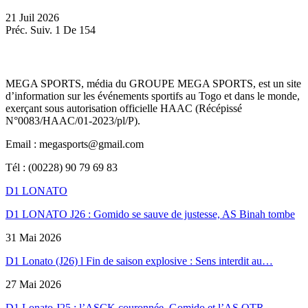
21 Juil 2026
Préc.
Suiv.
1 De 154
MEGA SPORTS, média du GROUPE MEGA SPORTS, est un site
d’information sur les événements sportifs au Togo et dans le monde,
exerçant sous autorisation officielle HAAC (Récépissé
N°0083/HAAC/01-2023/pl/P).
Email : megasports@gmail.com
Tél : (00228) 90 79 69 83
D1 LONATO
D1 LONATO J26 : Gomido se sauve de justesse, AS Binah tombe
31 Mai 2026
D1 Lonato (J26) l Fin de saison explosive : Sens interdit au…
27 Mai 2026
D1 Lonato J25 : l’ASCK couronnée, Gomido et l’AS OTR…