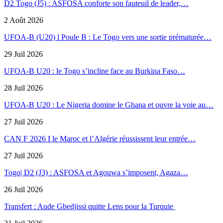
D2 Togo (J5) : ASFOSA conforte son fauteuil de leader,…
2 Août 2026
UFOA-B (U20) l Poule B : Le Togo vers une sortie prématurée…
29 Juil 2026
UFOA-B U20 : le Togo s’incline face au Burkina Faso…
28 Juil 2026
UFOA-B U20 : Le Nigeria domine le Ghana et ouvre la voie au…
27 Juil 2026
CAN F 2026 I le Maroc et l’Algérie réussissent leur entrée…
27 Juil 2026
Togo| D2 (J3) : ASFOSA et Agouwa s’imposent, Agaza…
26 Juil 2026
Transfert : Aude Gbedjissi quitte Lens pour la Turquie