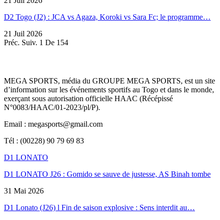
21 Juil 2026
D2 Togo (J2) : JCA vs Agaza, Koroki vs Sara Fc; le programme…
21 Juil 2026
Préc.
Suiv.
1 De 154
MEGA SPORTS, média du GROUPE MEGA SPORTS, est un site
d’information sur les événements sportifs au Togo et dans le monde,
exerçant sous autorisation officielle HAAC (Récépissé
N°0083/HAAC/01-2023/pl/P).
Email : megasports@gmail.com
Tél : (00228) 90 79 69 83
D1 LONATO
D1 LONATO J26 : Gomido se sauve de justesse, AS Binah tombe
31 Mai 2026
D1 Lonato (J26) l Fin de saison explosive : Sens interdit au…