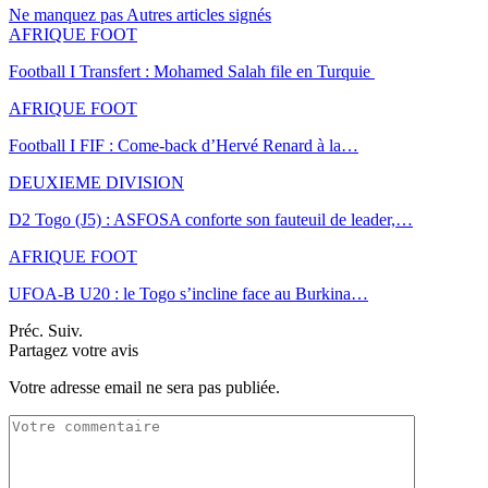
Ne manquez pas
Autres articles signés
AFRIQUE FOOT
Football I Transfert : Mohamed Salah file en Turquie
AFRIQUE FOOT
Football I FIF : Come-back d’Hervé Renard à la…
DEUXIEME DIVISION
D2 Togo (J5) : ASFOSA conforte son fauteuil de leader,…
AFRIQUE FOOT
UFOA-B U20 : le Togo s’incline face au Burkina…
Préc.
Suiv.
Partagez votre avis
Votre adresse email ne sera pas publiée.