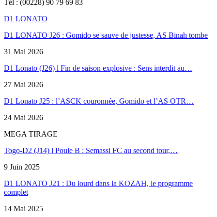
Tél : (00228) 90 79 69 83
D1 LONATO
D1 LONATO J26 : Gomido se sauve de justesse, AS Binah tombe
31 Mai 2026
D1 Lonato (J26) l Fin de saison explosive : Sens interdit au…
27 Mai 2026
D1 Lonato J25 : l’ASCK couronnée, Gomido et l’AS OTR…
24 Mai 2026
MEGA TIRAGE
Togo-D2 (J14) l Poule B : Semassi FC au second tour,…
9 Juin 2025
D1 LONATO J21 : Du lourd dans la KOZAH, le programme
complet
14 Mai 2025