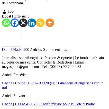
de Tottenham.
156
Boost l’info sur :
Daniel Hadzi
200 Articles
0 commentaires
Journaliste sportif togolais | Passion & rigueur | Le football africain
au cœur de mes écrits. Contacter la Rédaction | Email :
megasports@gmail.com | Tél : (00228) 90 79 69 83
Article Précédent
Ghana l Coupe UFOA-B U20 (H) : Ghanéens et Nigérians sur un
nul
Article Suivant
Ghana | UFOA-B U20 : Entrée réussie pour la Côte d’Ivoire