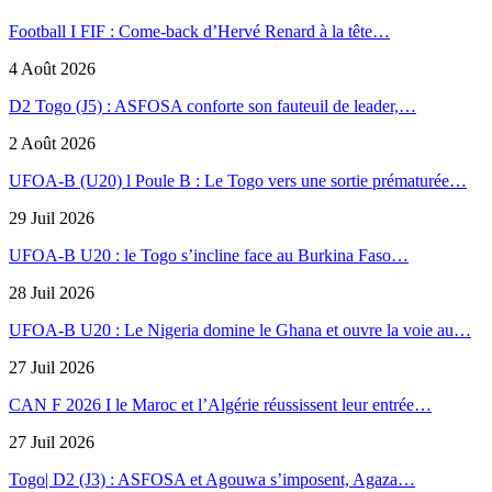
Football I FIF : Come-back d’Hervé Renard à la tête…
4 Août 2026
D2 Togo (J5) : ASFOSA conforte son fauteuil de leader,…
2 Août 2026
UFOA-B (U20) l Poule B : Le Togo vers une sortie prématurée…
29 Juil 2026
UFOA-B U20 : le Togo s’incline face au Burkina Faso…
28 Juil 2026
UFOA-B U20 : Le Nigeria domine le Ghana et ouvre la voie au…
27 Juil 2026
CAN F 2026 I le Maroc et l’Algérie réussissent leur entrée…
27 Juil 2026
Togo| D2 (J3) : ASFOSA et Agouwa s’imposent, Agaza…