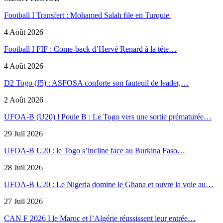
Football I Transfert : Mohamed Salah file en Turquie
4 Août 2026
Football I FIF : Come-back d’Hervé Renard à la tête…
4 Août 2026
D2 Togo (J5) : ASFOSA conforte son fauteuil de leader,…
2 Août 2026
UFOA-B (U20) l Poule B : Le Togo vers une sortie prématurée…
29 Juil 2026
UFOA-B U20 : le Togo s’incline face au Burkina Faso…
28 Juil 2026
UFOA-B U20 : Le Nigeria domine le Ghana et ouvre la voie au…
27 Juil 2026
CAN F 2026 I le Maroc et l’Algérie réussissent leur entrée…