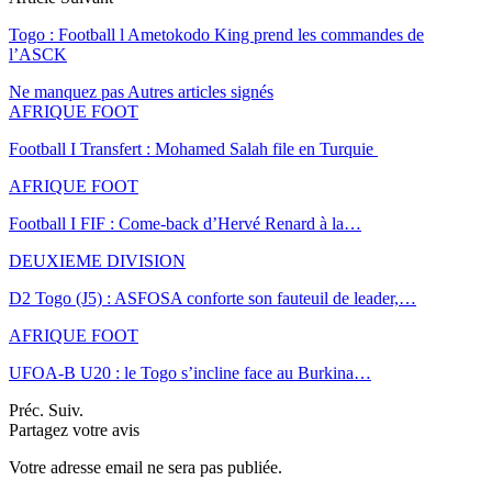
Togo : Football l Ametokodo King prend les commandes de
l’ASCK
Ne manquez pas
Autres articles signés
AFRIQUE FOOT
Football I Transfert : Mohamed Salah file en Turquie
AFRIQUE FOOT
Football I FIF : Come-back d’Hervé Renard à la…
DEUXIEME DIVISION
D2 Togo (J5) : ASFOSA conforte son fauteuil de leader,…
AFRIQUE FOOT
UFOA-B U20 : le Togo s’incline face au Burkina…
Préc.
Suiv.
Partagez votre avis
Votre adresse email ne sera pas publiée.