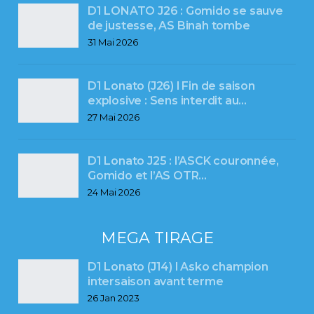
D1 LONATO J26 : Gomido se sauve
de justesse, AS Binah tombe
31 Mai 2026
D1 Lonato (J26) l Fin de saison
explosive : Sens interdit au…
27 Mai 2026
D1 Lonato J25 : l’ASCK couronnée,
Gomido et l’AS OTR…
24 Mai 2026
MEGA TIRAGE
D1 Lonato (J14) l Asko champion
intersaison avant terme
26 Jan 2023