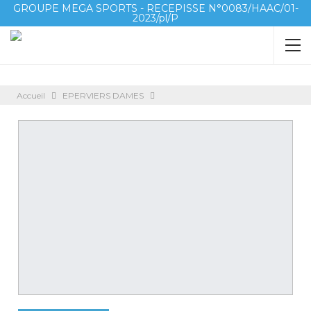
GROUPE MEGA SPORTS - RECEPISSE N°0083/HAAC/01-
2023/pl/P
Accueil
EPERVIERS DAMES