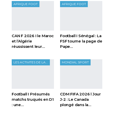
AFRIQUE FOOT
AFRIQUE FOOT
CAN F 2026 I le Maroc
Football I Sénégal : La
et l’Algérie
FSF tourne la page de
réussissent leur…
Pape…
LES ACTIVITES DE LA FTF
MONDIAL SPORT
Football I Présumés
CDM FIFA 2026 l Jour
matchs truqués en D1
J-2 : Le Canada
: une…
plongé dans la…