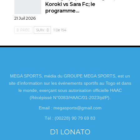
Koroki vs Sara Fc; le
programme…
21 Juil 2026
PRÉC.
SUIV.
1 De 154
MEGA SPORTS, média du GROUPE MEGA SPORTS, est un
site d’information sur les événements sportifs au Togo et dans
le monde, exerçant sous autorisation officielle HAAC
(Récépissé N°0083/HAAC/01-2023/pl/P).
Email : megasports@gmail.com
Tél : (00228) 90 79 69 83
D1 LONATO