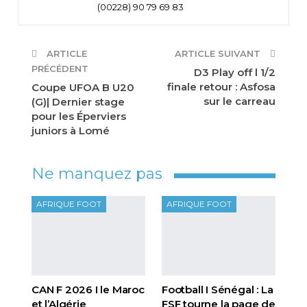
(00228) 90 79 69 83
ARTICLE
ARTICLE SUIVANT
PRÉCÉDENT
D3 Play off l 1/2
finale retour : Asfosa
Coupe UFOA B U20
sur le carreau
(G)| Dernier stage
pour les Éperviers
juniors à Lomé
Ne manquez pas
AFRIQUE FOOT
AFRIQUE FOOT
CAN F 2026 I le Maroc
Football I Sénégal : La
et l’Algérie
FSF tourne la page de