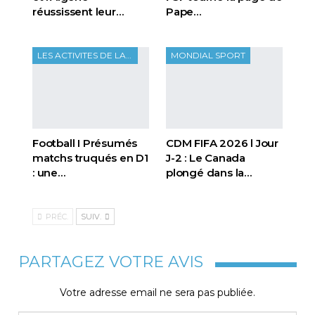
réussissent leur…
Pape…
LES ACTIVITES DE LA FTF
MONDIAL SPORT
Football I Présumés
CDM FIFA 2026 l Jour
matchs truqués en D1
J-2 : Le Canada
: une…
plongé dans la…
PRÉC.
SUIV.
PARTAGEZ VOTRE AVIS
Votre adresse email ne sera pas publiée.