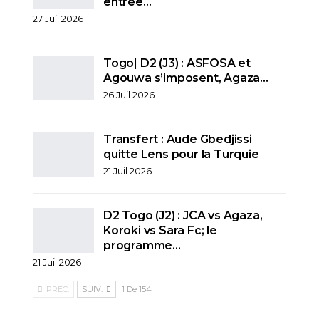
entrée…
27 Juil 2026
Togo| D2 (J3) : ASFOSA et
Agouwa s’imposent, Agaza…
26 Juil 2026
Transfert : Aude Gbedjissi
quitte Lens pour la Turquie
21 Juil 2026
D2 Togo (J2) : JCA vs Agaza,
Koroki vs Sara Fc; le
programme…
21 Juil 2026
PRÉC.
SUIV.
1 De 154