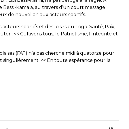
 Dr. Lidi Bessi-Kama, n’a pas dérogé à la règle. A
e Bessi-Kama a, au travers d’un court message
ux de nouvel an aux acteurs sportifs.
teurs sportifs et des loisirs du Togo. Santé, Paix,
uter : << Cultivons tous, le Patriotisme, l’Intégrité et
golaises (FAT) n’a pas cherché midi à quatorze pour
rt singulièrement. << En toute espérance pour la