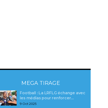
MEGA TIRAGE
Football : La LRFLG échange avec
les médias pour renforcer…
9 Oct 2025