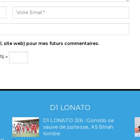
l, site web) pour mes futurs commentaires.
76 =
D1 LONATO
D1 LONATO J26 : Gomido se
sauve de justesse, AS Binah
tombe
st