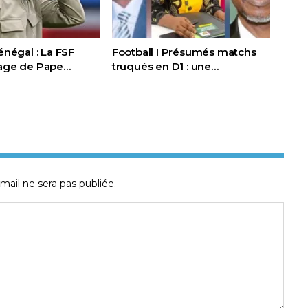
Sénégal : La FSF
Football I Présumés matchs
page de Pape…
truqués en D1 : une…
mail ne sera pas publiée.