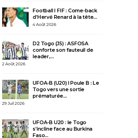
Football I FIF : Come-back
d’Hervé Renard à la tête…
4 Août 2026
D2 Togo (J5) : ASFOSA
conforte son fauteuil de
leader,…
2 Août 2026
UFOA-B (U20) l Poule B : Le
Togo vers une sortie
prématurée…
29 Juil 2026
UFOA-B U20 : le Togo
s’incline face au Burkina
Faso…