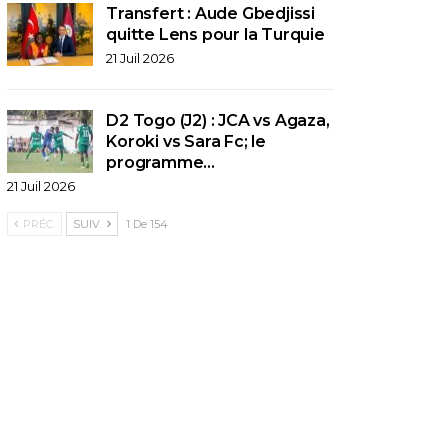
Transfert : Aude Gbedjissi
quitte Lens pour la Turquie
21 Juil 2026
D2 Togo (J2) : JCA vs Agaza,
Koroki vs Sara Fc; le
programme…
21 Juil 2026
PRÉC.
SUIV.
1 De 154