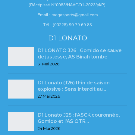
(Récépissé N°0083/HAAC/01-2023/pl/P).
Email : megasports@gmail.com
Tél : (00228) 90 79 69 83
D1 LONATO
D1 LONATO J26 : Gomido se sauve
de justesse, AS Binah tombe
31 Mai 2026
D1 Lonato (J26) l Fin de saison
explosive : Sens interdit au…
27 Mai 2026
D1 Lonato J25 : l’ASCK couronnée,
Gomido et l’AS OTR…
24 Mai 2026