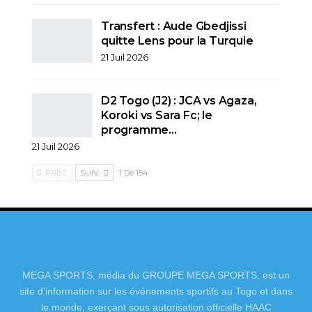
Transfert : Aude Gbedjissi
quitte Lens pour la Turquie
21 Juil 2026
D2 Togo (J2) : JCA vs Agaza,
Koroki vs Sara Fc; le
programme…
21 Juil 2026
PRÉC.
SUIV.
1 De 154
MEGA SPORTS, média du GROUPE MEGA SPORTS, est un
site d’information sur les événements sportifs au Togo et dans
le monde, exerçant sous autorisation officielle HAAC