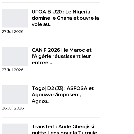
UFOA-B U20 : Le Nigeria
domine le Ghana et ouvre la
voie au…
27 Juil 2026
CAN F 2026 I le Maroc et
l’Algérie réussissent leur
entrée…
27 Juil 2026
Togo| D2 (J3) : ASFOSA et
Agouwa s’imposent,
Agaza…
26 Juil 2026
Transfert : Aude Gbedjissi
quitte Lens pour la Turquie