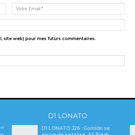
l, site web) pour mes futurs commentaires.
D1 LONATO
st
D1 LONATO J26 : Gomido se
sauve de justesse, AS Binah
go