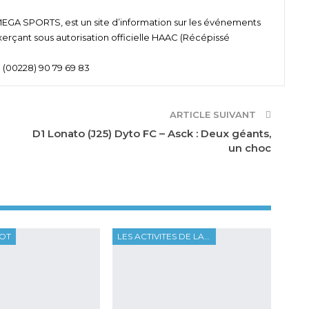
 SPORTS, est un site d’information sur les événements
xerçant sous autorisation officielle HAAC (Récépissé
 (00228) 90 79 69 83
ARTICLE SUIVANT
D1 Lonato (J25) Dyto FC – Asck : Deux géants,
un choc
OOT
LES ACTIVITES DE LA FTF