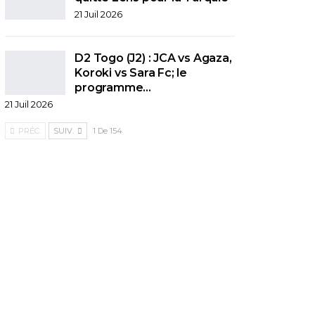
21 Juil 2026
D2 Togo (J2) : JCA vs Agaza,
Koroki vs Sara Fc; le
programme…
21 Juil 2026
PRÉC.
SUIV.
1 De 154