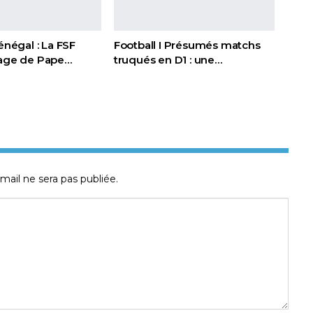
Sénégal : La FSF
Football I Présumés matchs
page de Pape…
truqués en D1 : une…
mail ne sera pas publiée.