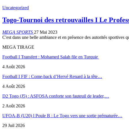
Uncategorized
Togo-Tournoi des retrouvailles I Le Profe
MEGA SPORTS
27 Mai 2023
C'est dans une belle ambiance et en présence des autorités sportives qu
MEGA TIRAGE
Football I Transfert : Mohamed Salah file en Turquie
4 Août 2026
Football I FIF : Come-back d’Hervé Renard à la tête…
4 Août 2026
D2 Togo (J5) : ASFOSA conforte son fauteuil de leader,…
2 Août 2026
UFOA-B (U20) l Poule B : Le Togo vers une sortie prématurée…
29 Juil 2026