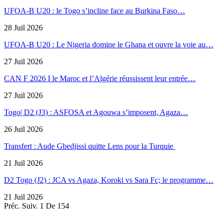
UFOA-B U20 : le Togo s’incline face au Burkina Faso…
28 Juil 2026
UFOA-B U20 : Le Nigeria domine le Ghana et ouvre la voie au…
27 Juil 2026
CAN F 2026 I le Maroc et l’Algérie réussissent leur entrée…
27 Juil 2026
Togo| D2 (J3) : ASFOSA et Agouwa s’imposent, Agaza…
26 Juil 2026
Transfert : Aude Gbedjissi quitte Lens pour la Turquie
21 Juil 2026
D2 Togo (J2) : JCA vs Agaza, Koroki vs Sara Fc; le programme…
21 Juil 2026
Préc.
Suiv.
1 De 154