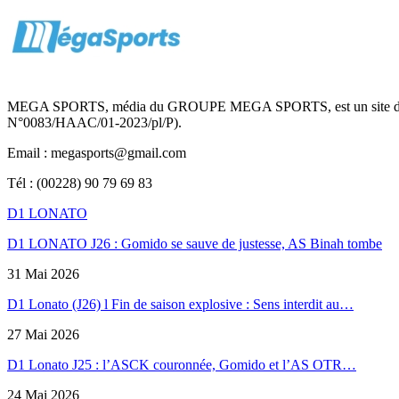
MEGA SPORTS, média du GROUPE MEGA SPORTS, est un site d’informa
N°0083/HAAC/01-2023/pl/P).
Email : megasports@gmail.com
Tél : (00228) 90 79 69 83
D1 LONATO
D1 LONATO J26 : Gomido se sauve de justesse, AS Binah tombe
31 Mai 2026
D1 Lonato (J26) l Fin de saison explosive : Sens interdit au…
27 Mai 2026
D1 Lonato J25 : l’ASCK couronnée, Gomido et l’AS OTR…
24 Mai 2026