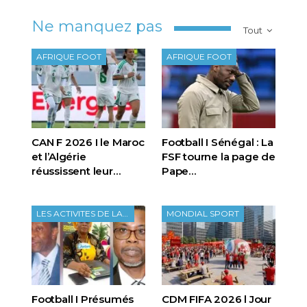
Ne manquez pas
Tout
AFRIQUE FOOT
AFRIQUE FOOT
CAN F 2026 I le Maroc
Football I Sénégal : La
et l’Algérie
FSF tourne la page de
réussissent leur…
Pape…
LES ACTIVITES DE LA FTF
MONDIAL SPORT
Football I Présumés
CDM FIFA 2026 l Jour