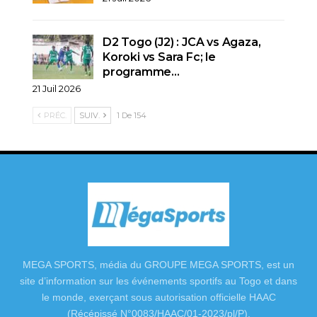
D2 Togo (J2) : JCA vs Agaza,
Koroki vs Sara Fc; le
programme…
21 Juil 2026
PRÉC.
SUIV.
1 De 154
MEGA SPORTS, média du GROUPE MEGA SPORTS, est un
site d’information sur les événements sportifs au Togo et dans
le monde, exerçant sous autorisation officielle HAAC
(Récépissé N°0083/HAAC/01-2023/pl/P).