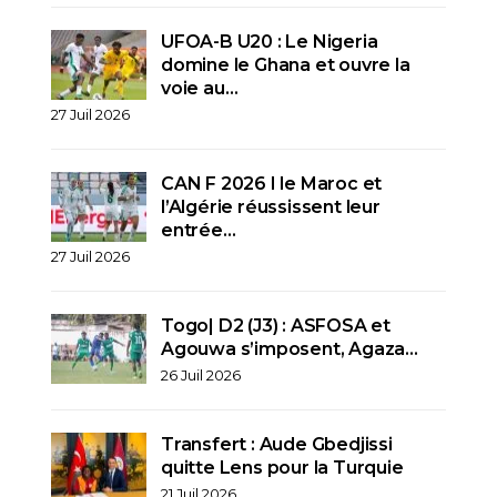
UFOA-B U20 : Le Nigeria
domine le Ghana et ouvre la
voie au…
27 Juil 2026
CAN F 2026 I le Maroc et
l’Algérie réussissent leur
entrée…
27 Juil 2026
Togo| D2 (J3) : ASFOSA et
Agouwa s’imposent, Agaza…
26 Juil 2026
Transfert : Aude Gbedjissi
quitte Lens pour la Turquie
21 Juil 2026