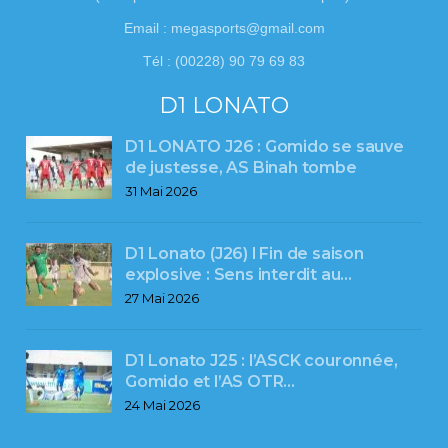
Email : megasports@gmail.com
Tél : (00228) 90 79 69 83
D1 LONATO
D1 LONATO J26 : Gomido se sauve
de justesse, AS Binah tombe
31 Mai 2026
D1 Lonato (J26) l Fin de saison
explosive : Sens interdit au…
27 Mai 2026
D1 Lonato J25 : l’ASCK couronnée,
Gomido et l’AS OTR…
24 Mai 2026