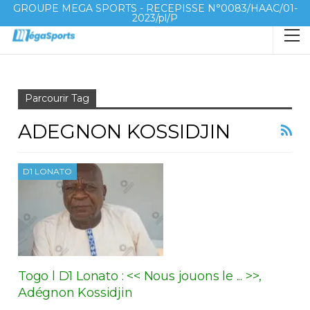
GROUPE MEGA SPORTS - RECEPISSE N°0083/HAAC/01-
2023/pl/P
Accueil
ADEGNON Kossidjin
Parcourir Tag
ADEGNON KOSSIDJIN
D1 LONATO
Togo l D1 Lonato : << Nous jouons le ... >>,
Adégnon Kossidjin