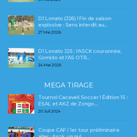
D1 Lonato (J26) l Fin de saison
explosive : Sens interdit au…
27 Mai 2026
D1 Lonato J25 : l’ASCK couronnée,
Gomido et l’AS OTR…
24 Mai 2026
MEGA TIRAGE
Tournoi Cacaveli Soccer l Édition 15 :
ESAL et AKZ de Zongo…
20 Juil 2024
Coupe CAF l 1er tour préliminaire
aller : Asck, un nul…