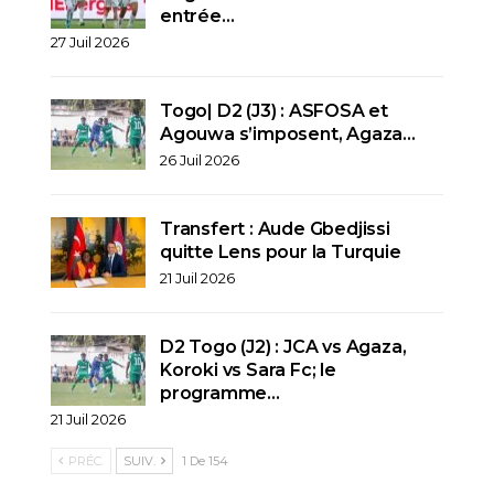
entrée…
27 Juil 2026
Togo| D2 (J3) : ASFOSA et
Agouwa s’imposent, Agaza…
26 Juil 2026
Transfert : Aude Gbedjissi
quitte Lens pour la Turquie
21 Juil 2026
D2 Togo (J2) : JCA vs Agaza,
Koroki vs Sara Fc; le
programme…
21 Juil 2026
PRÉC.
SUIV.
1 De 154