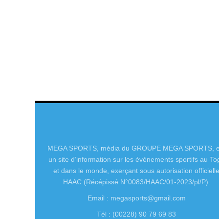
MEGA SPORTS, média du GROUPE MEGA SPORTS, e
un site d’information sur les événements sportifs au To
et dans le monde, exerçant sous autorisation officiell
HAAC (Récépissé N°0083/HAAC/01-2023/pl/P).
Email : megasports@gmail.com
Tél : (00228) 90 79 69 83