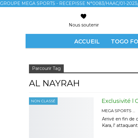
GROUPE MEGA SPORTS - RECEPISSE N°0083/HAAC/01-2023/
Nous soutenir
ACCUEIL
TOGO F
Accueil
Al nayrah
Parcourir Tag
AL NAYRAH
Exclusivité l
NON CLASSÉ
MEGA SPORTS
Arrivé en fin de
Kara, l' attaqua