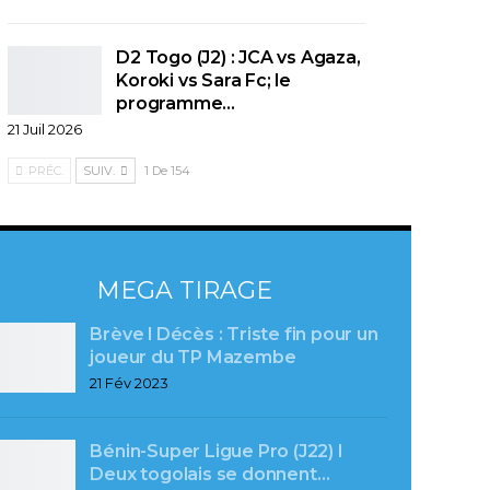
D2 Togo (J2) : JCA vs Agaza,
Koroki vs Sara Fc; le
programme…
21 Juil 2026
PRÉC.
SUIV.
1 De 154
MEGA TIRAGE
Brève l Décès : Triste fin pour un
joueur du TP Mazembe
21 Fév 2023
Bénin-Super Ligue Pro (J22) l
Deux togolais se donnent…