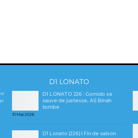
D1 LONATO
st
D1 LONATO J26 : Gomido se
sauve de justesse, AS Binah
go
tombe
e
31 Mai 2026
D1 Lonato (J26) l Fin de saison