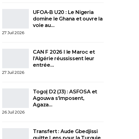
UFOA-B U20 : Le Nigeria
domine le Ghana et ouvre la
voie au…
27 Juil 2026
CAN F 2026 I le Maroc et
l’Algérie réussissent leur
entrée…
27 Juil 2026
Togo| D2 (J3) : ASFOSA et
Agouwa s’imposent,
Agaza…
26 Juil 2026
Transfert : Aude Gbedjissi
quitte Lens pour la Turquie