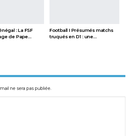
Sénégal : La FSF
Football I Présumés matchs
page de Pape…
truqués en D1 : une…
mail ne sera pas publiée.