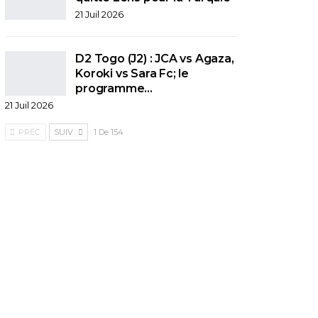
21 Juil 2026
D2 Togo (J2) : JCA vs Agaza,
Koroki vs Sara Fc; le
programme…
21 Juil 2026
PRÉC.
SUIV.
1 De 154