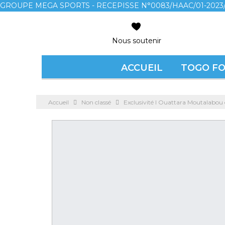
GROUPE MEGA SPORTS - RECEPISSE N°0083/HAAC/01-2023/
Nous soutenir
ACCUEIL
TOGO F
Accueil
Non classé
Exclusivité l Ouattara Moutalabou