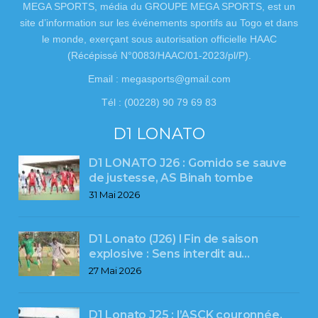
MEGA SPORTS, média du GROUPE MEGA SPORTS, est un
site d’information sur les événements sportifs au Togo et dans
le monde, exerçant sous autorisation officielle HAAC
(Récépissé N°0083/HAAC/01-2023/pl/P).
Email : megasports@gmail.com
Tél : (00228) 90 79 69 83
D1 LONATO
D1 LONATO J26 : Gomido se sauve
de justesse, AS Binah tombe
31 Mai 2026
D1 Lonato (J26) l Fin de saison
explosive : Sens interdit au…
27 Mai 2026
D1 Lonato J25 : l’ASCK couronnée,