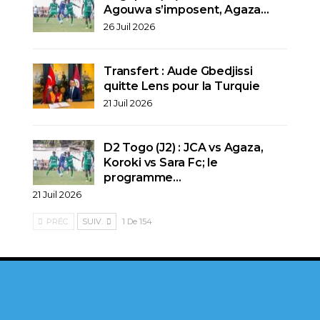
Agouwa s’imposent, Agaza…
26 Juil 2026
Transfert : Aude Gbedjissi
quitte Lens pour la Turquie
21 Juil 2026
D2 Togo (J2) : JCA vs Agaza,
Koroki vs Sara Fc; le
programme…
21 Juil 2026
PRÉC.
SUIV.
1 De 154