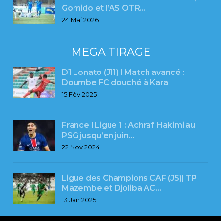
Gomido et l’AS OTR…
24 Mai 2026
MEGA TIRAGE
D1 Lonato (J11) l Match avancé :
Doumbe FC douché à Kara
15 Fév 2025
France l Ligue 1 : Achraf Hakimi au
PSG jusqu’en juin…
22 Nov 2024
Ligue des Champions CAF (J5)| TP
Mazembe et Djoliba AC…
13 Jan 2025