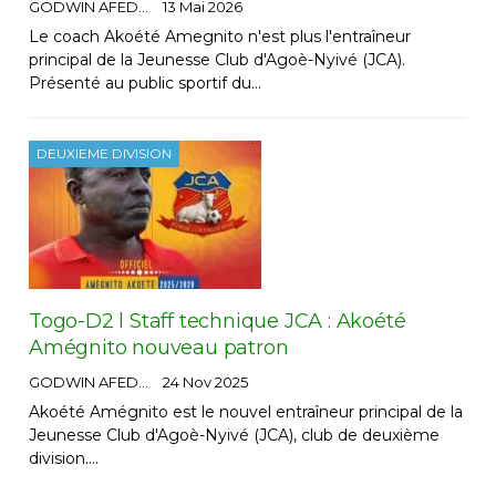
GODWIN AFEDO
13 Mai 2026
Le coach Akoété Amegnito n'est plus l'entraîneur
principal de la Jeunesse Club d'Agoè-Nyivé (JCA).
Présenté au public sportif du…
DEUXIEME DIVISION
Togo-D2 l Staff technique JCA : Akoété
Amégnito nouveau patron
GODWIN AFEDO
24 Nov 2025
Akoété Amégnito est le nouvel entraîneur principal de la
Jeunesse Club d'Agoè-Nyivé (JCA), club de deuxième
division.…