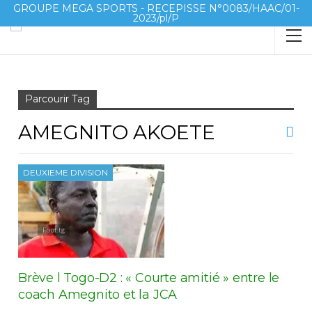
GROUPE MEGA SPORTS - RECEPISSE N°0083/HAAC/01-
2023/pl/P
Accueil
Amegnito Akoete
Parcourir Tag
AMEGNITO AKOETE
DEUXIEME DIVISION
Brève l Togo-D2 : « Courte amitié » entre le
coach Amegnito et la JCA