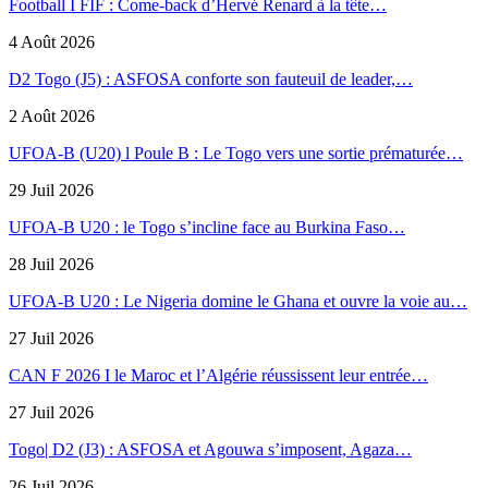
Football I FIF : Come-back d’Hervé Renard à la tête…
4 Août 2026
D2 Togo (J5) : ASFOSA conforte son fauteuil de leader,…
2 Août 2026
UFOA-B (U20) l Poule B : Le Togo vers une sortie prématurée…
29 Juil 2026
UFOA-B U20 : le Togo s’incline face au Burkina Faso…
28 Juil 2026
UFOA-B U20 : Le Nigeria domine le Ghana et ouvre la voie au…
27 Juil 2026
CAN F 2026 I le Maroc et l’Algérie réussissent leur entrée…
27 Juil 2026
Togo| D2 (J3) : ASFOSA et Agouwa s’imposent, Agaza…
26 Juil 2026