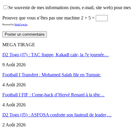
Se souvenir de mes informations (nom, e-mail, site web) pour mes
Prouvez que vous n’êtes pas une machine
2 + 5 =
Powered by
MathCaptcha
MEGA TIRAGE
D2 Togo (J7) : TAC frappe, Kakadl cale, la 7e journée…
9 Août 2026
Football I Transfert : Mohamed Salah file en Turquie
4 Août 2026
Football I FIF : Come-back d’Hervé Renard à la tête…
4 Août 2026
D2 Togo (J5) : ASFOSA conforte son fauteuil de leader,…
2 Août 2026