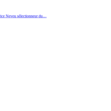
trice Neveu sélectionneur du
…