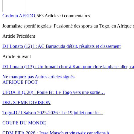
Godwin AFEDO
563 Articles
0 commentaires
Journaliste sportif togolais. Passionné des sports au Togo, en Afriqu
Article Précédent
D1 Lonato (12) l : AC Barracuda défait, résultats et classement
Article Suivant
D1 Lonato (J13) : Un fumant choc à Kara pour clore la phase aller, ca
Ne manquez pas
Autres articles signés
AFRIQUE FOOT
UFOA-B (U20) l Poule B : Le Togo vers une sortie…
DEUXIEME DIVISION
Togo-D2 l Saison 2025-2026 : Le 19 juillet pour le…
COUPE DU MONDE
CDM FIFA 2026 : Jesse Marsch et vingt-six canadiens à…