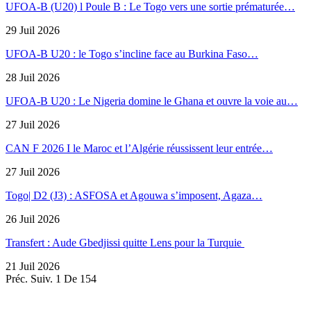
UFOA-B (U20) l Poule B : Le Togo vers une sortie prématurée…
29 Juil 2026
UFOA-B U20 : le Togo s’incline face au Burkina Faso…
28 Juil 2026
UFOA-B U20 : Le Nigeria domine le Ghana et ouvre la voie au…
27 Juil 2026
CAN F 2026 I le Maroc et l’Algérie réussissent leur entrée…
27 Juil 2026
Togo| D2 (J3) : ASFOSA et Agouwa s’imposent, Agaza…
26 Juil 2026
Transfert : Aude Gbedjissi quitte Lens pour la Turquie
21 Juil 2026
Préc.
Suiv.
1 De 154