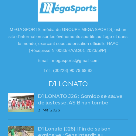
MEGA SPORTS, média du GROUPE MEGA SPORTS, est un
site d’information sur les événements sportifs au Togo et dans
le monde, exerçant sous autorisation officielle HAAC
(Récépissé N°0083/HAAC/01-2023/pl/P).
Email : megasports@gmail.com
Tél : (00228) 90 79 69 83
D1 LONATO
D1 LONATO J26 : Gomido se sauve
de justesse, AS Binah tombe
31 Mai 2026
D1 Lonato (J26) l Fin de saison
explosive : Sens interdit au…