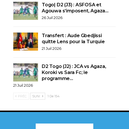
Togo| D2 (J3) : ASFOSA et
Agouwa s’imposent, Agaza…
26 Juil 2026
Transfert : Aude Gbedjissi
quitte Lens pour la Turquie
21 Juil 2026
D2 Togo (J2) : JCA vs Agaza,
Koroki vs Sara Fc; le
programme…
21 Juil 2026
PRÉC.
SUIV.
1 De 154