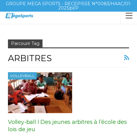
GROUPE MEGA SPORTS - RECEPISSE N°0083/HAAC/01-
2023/pl/P
Accueil
arbitres
Parcourir Tag
ARBITRES
VOLLEYBALL
Volley-ball l Des jeunes arbitres à l’école des
lois de jeu