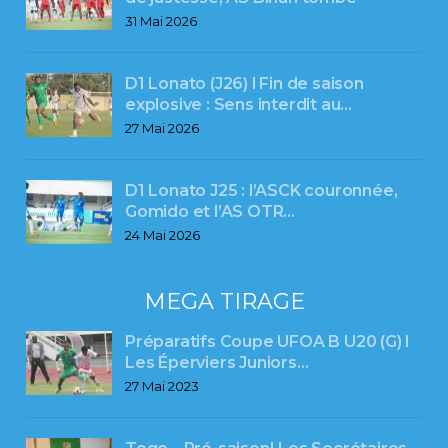
31 Mai 2026
D1 Lonato (J26) l Fin de saison
explosive : Sens interdit au…
27 Mai 2026
D1 Lonato J25 : l’ASCK couronnée,
Gomido et l’AS OTR…
24 Mai 2026
MEGA TIRAGE
Préparatifs Coupe UFOA B U20 (G) I
Les Éperviers Juniors…
27 Mai 2023