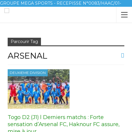
GROUPE MEGA SPORTS - RECEPISSE N°0083/HAAC/01-
2023/pl/P
Accueil
Arsenal
Parcourir Tag
ARSENAL
DEUXIEME DIVISION
Togo D2 (J1) l Derniers matchs : Forte
sensation d’Arsenal FC, Haknour FC assure,
mise à jour…