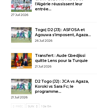
l’Algérie réussissent leur
entrée…
27 Juil 2026
Togo| D2 (J3) : ASFOSA et
Agouwa s’imposent, Agaza…
26 Juil 2026
Transfert : Aude Gbedjissi
quitte Lens pour la Turquie
21 Juil 2026
D2 Togo (J2) : JCA vs Agaza,
Koroki vs Sara Fc; le
programme…
21 Juil 2026
PRÉC.
SUIV.
1 De 154