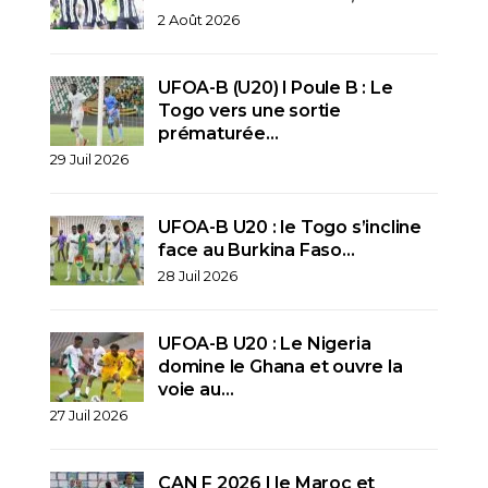
2 Août 2026
UFOA-B (U20) l Poule B : Le
Togo vers une sortie
prématurée…
29 Juil 2026
UFOA-B U20 : le Togo s’incline
face au Burkina Faso…
28 Juil 2026
UFOA-B U20 : Le Nigeria
domine le Ghana et ouvre la
voie au…
27 Juil 2026
CAN F 2026 I le Maroc et