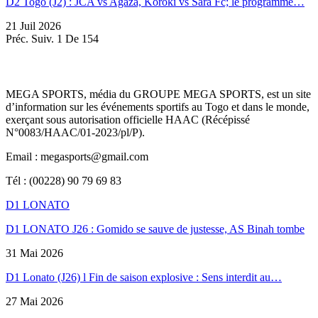
D2 Togo (J2) : JCA vs Agaza, Koroki vs Sara Fc; le programme…
21 Juil 2026
Préc.
Suiv.
1 De 154
MEGA SPORTS, média du GROUPE MEGA SPORTS, est un site
d’information sur les événements sportifs au Togo et dans le monde,
exerçant sous autorisation officielle HAAC (Récépissé
N°0083/HAAC/01-2023/pl/P).
Email : megasports@gmail.com
Tél : (00228) 90 79 69 83
D1 LONATO
D1 LONATO J26 : Gomido se sauve de justesse, AS Binah tombe
31 Mai 2026
D1 Lonato (J26) l Fin de saison explosive : Sens interdit au…
27 Mai 2026