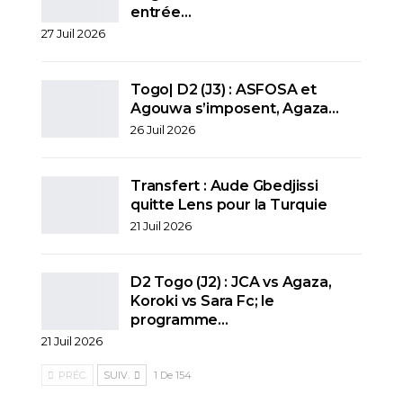
entrée…
27 Juil 2026
Togo| D2 (J3) : ASFOSA et
Agouwa s’imposent, Agaza…
26 Juil 2026
Transfert : Aude Gbedjissi
quitte Lens pour la Turquie
21 Juil 2026
D2 Togo (J2) : JCA vs Agaza,
Koroki vs Sara Fc; le
programme…
21 Juil 2026
PRÉC.
SUIV.
1 De 154