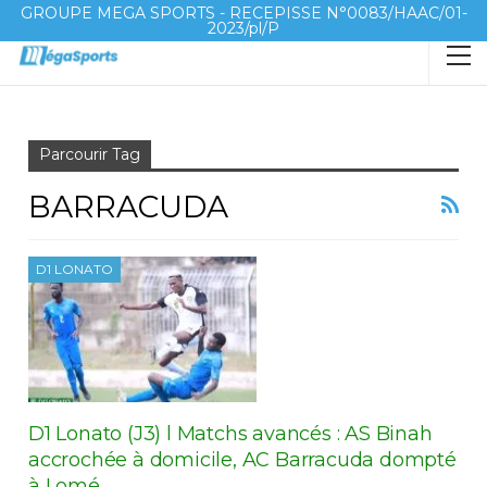
GROUPE MEGA SPORTS - RECEPISSE N°0083/HAAC/01-
2023/pl/P
Accueil
Barracuda
Parcourir Tag
BARRACUDA
D1 LONATO
D1 Lonato (J3) l Matchs avancés : AS Binah
accrochée à domicile, AC Barracuda dompté
à Lomé