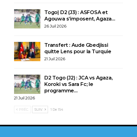
Togo| D2 (J3) : ASFOSA et
Agouwa s’imposent, Agaza…
26 Juil 2026
Transfert : Aude Gbedjissi
quitte Lens pour la Turquie
21 Juil 2026
D2 Togo (J2) : JCA vs Agaza,
Koroki vs Sara Fc; le
programme…
21 Juil 2026
PRÉC.
SUIV.
1 De 154