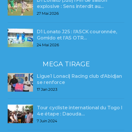
D1 Lonato (J26) l Fin de saison
explosive : Sens interdit au…
27 Mai 2026
D1 Lonato J25 : l’ASCK couronnée,
Gomido et l’AS OTR…
24 Mai 2026
MEGA TIRAGE
Ligue1 Lonaci| Racing club d’Abidjan
se renforce
17 Jan 2023
Tour cycliste international du Togo l
4e étape : Daouda…
7 Juin 2024