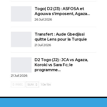
Togo| D2 (J3) : ASFOSA et
Agouwa s’imposent, Agaza…
26 Juil 2026
Transfert : Aude Gbedjissi
quitte Lens pour la Turquie
21 Juil 2026
D2 Togo (J2) : JCA vs Agaza,
Koroki vs Sara Fc; le
programme…
21 Juil 2026
PRÉC.
SUIV.
1 De 154