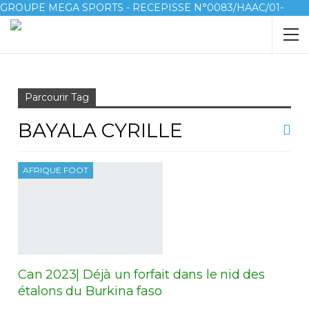
GROUPE MEGA SPORTS - RECEPISSE N°0083/HAAC/01-
2023/pl/P
Accueil
Bayala Cyrille
Parcourir Tag
BAYALA CYRILLE
AFRIQUE FOOT
Can 2023| Déjà un forfait dans le nid des
étalons du Burkina faso