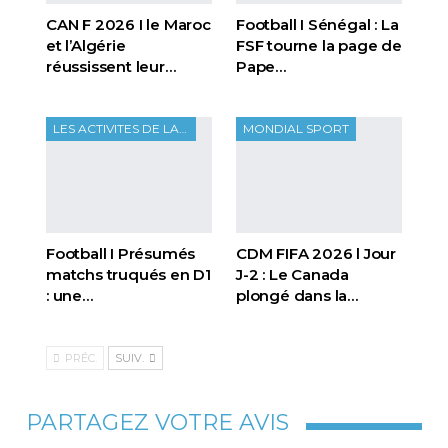
CAN F 2026 I le Maroc
Football I Sénégal : La
et l’Algérie
FSF tourne la page de
réussissent leur…
Pape…
LES ACTIVITES DE LA FTF
MONDIAL SPORT
Football I Présumés
CDM FIFA 2026 l Jour
matchs truqués en D1
J-2 : Le Canada
: une…
plongé dans la…
PRÉC.
SUIV.
PARTAGEZ VOTRE AVIS