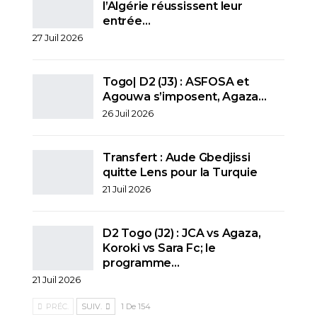
l’Algérie réussissent leur
entrée…
27 Juil 2026
Togo| D2 (J3) : ASFOSA et
Agouwa s’imposent, Agaza…
26 Juil 2026
Transfert : Aude Gbedjissi
quitte Lens pour la Turquie
21 Juil 2026
D2 Togo (J2) : JCA vs Agaza,
Koroki vs Sara Fc; le
programme…
21 Juil 2026
PRÉC.
SUIV.
1 De 154