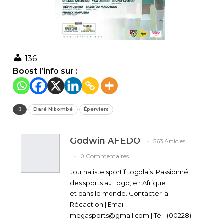
136
Boost l’info sur :
Daré Nibombé
Éperviers
Godwin AFEDO
563 Articles
0 Commentaires
Journaliste sportif togolais. Passionné
des sports au Togo, en Afrique
et dans le monde. Contacter la
Rédaction | Email :
megasports@gmail.com | Tél : (00228)