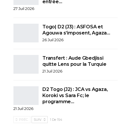
entrée…
27 Juil 2026
Togo| D2 (J3) : ASFOSA et
Agouwa s’imposent, Agaza…
26 Juil 2026
Transfert : Aude Gbedjissi
quitte Lens pour la Turquie
21 Juil 2026
D2 Togo (J2) : JCA vs Agaza,
Koroki vs Sara Fc; le
programme…
21 Juil 2026
PRÉC.
SUIV.
1 De 154