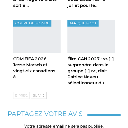
sortie…
juillet pour le…
COUPE DU MONDE
AFRIQUE FOOT
CDM FIFA 2026 :
Élim CAN 2027 : << [...]
Jesse Marsch et
surprendre dans le
vingt-six canadiens
groupe [...] >>, dixit
à…
Patrice Neveu
sélectionneur du
…
PRÉC.
SUIV.
PARTAGEZ VOTRE AVIS
Votre adresse email ne sera pas publiée.