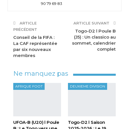
90 79 69 83
ARTICLE
ARTICLE SUIVANT
PRÉCÉDENT
Togo-D2 l Poule B
(J5) : Un classico au
Conseil de la FIFA :
sommet, calendrier
La CAF représentée
complet
par six nouveaux
membres
Ne manquez pas
AFRIQUE FOOT
DEUXIEME DIVISION
UFOA-B (U20) l Poule
Togo-D2 l Saison
B : Le Togo vers une
2025-2026 : Le 19