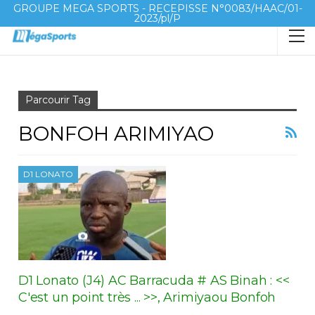
GROUPE MEGA SPORTS - RECEPISSE N°0083/HAAC/01-
2023/pl/P
Accueil
Bonfoh Arimiyao
Parcourir Tag
BONFOH ARIMIYAO
D1 LONATO
D1 Lonato (J4) AC Barracuda # AS Binah : <<
C'est un point très ... >>, Arimiyaou Bonfoh