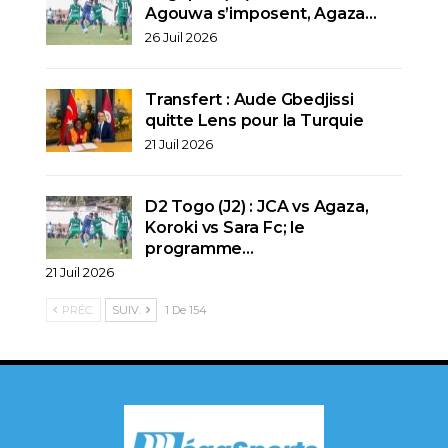
Agouwa s’imposent, Agaza…
26 Juil 2026
Transfert : Aude Gbedjissi
quitte Lens pour la Turquie
21 Juil 2026
D2 Togo (J2) : JCA vs Agaza,
Koroki vs Sara Fc; le
programme…
21 Juil 2026
PRÉC.
SUIV.
1 De 154