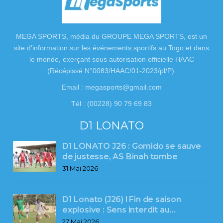
MEGA SPORTS, média du GROUPE MEGA SPORTS, est un
site d’information sur les événements sportifs au Togo et dans
le monde, exerçant sous autorisation officielle HAAC
(Récépissé N°0083/HAAC/01-2023/pl/P).
Email : megasports@gmail.com
Tél : (00228) 90 79 69 83
D1 LONATO
D1 LONATO J26 : Gomido se sauve
de justesse, AS Binah tombe
31 Mai 2026
D1 Lonato (J26) l Fin de saison
explosive : Sens interdit au…
27 Mai 2026