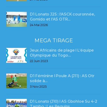
D1 Lonato J25 : l’ASCK couronnée,
Gomido et l’AS OTR…
24 Mai 2026
MEGA TIRAGE
Jeux Africains de plage l L’équipe
Olympique du Togo…
22 Juin 2023
D1 Féminine l Poule A (J11) : AS Otr
solide à…
3 Nov 2025
D1 Lonato (J10) l AS Gbohloe Su 4-2
Tambo : Les Requins…