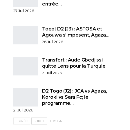
entrée…
27 Juil 2026
Togo| D2 (J3) : ASFOSA et
Agouwa s’imposent, Agaza…
26 Juil 2026
Transfert : Aude Gbedjissi
quitte Lens pour la Turquie
21 Juil 2026
D2 Togo (J2) : JCA vs Agaza,
Koroki vs Sara Fc; le
programme…
21 Juil 2026
PRÉC.
SUIV.
1 De 154