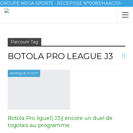
GROUPE MEGA SPORTS - RECEPISSE N°0083/HAAC/01-
2023/pl/P
Accueil
Botola Pro League J3
Parcourir Tag
BOTOLA PRO LEAGUE J3
AFRIQUE FOOT
Botola Pro ligue1( J3)| encore un duel de
togolais au programme