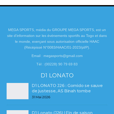
MEGA SPORTS, média du GROUPE MEGA SPORTS, est un
site d’information sur les événements sportifs au Togo et dans
le monde, exerçant sous autorisation officielle HAAC
(Récépissé N°0083/HAAC/01-2023/pl/P).
Email : megasports@gmail.com
Tél : (00228) 90 79 69 83
D1 LONATO
D1 LONATO J26 : Gomido se sauve
de justesse, AS Binah tombe
31 Mai 2026
D1 Lonato (J26) l Fin de saison