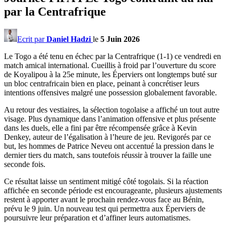
par la Centrafrique
Ecrit par
Daniel Hadzi
le
5 Juin 2026
Le Togo a été tenu en échec par la Centrafrique (1-1) ce vendredi en
match amical international. Cueillis à froid par l’ouverture du score
de Koyalipou à la 25e minute, les Éperviers ont longtemps buté sur
un bloc centrafricain bien en place, peinant à concrétiser leurs
intentions offensives malgré une possession globalement favorable.
Au retour des vestiaires, la sélection togolaise a affiché un tout autre
visage. Plus dynamique dans l’animation offensive et plus présente
dans les duels, elle a fini par être récompensée grâce à Kevin
Denkey, auteur de l’égalisation à l’heure de jeu. Revigorés par ce
but, les hommes de Patrice Neveu ont accentué la pression dans le
dernier tiers du match, sans toutefois réussir à trouver la faille une
seconde fois.
Ce résultat laisse un sentiment mitigé côté togolais. Si la réaction
affichée en seconde période est encourageante, plusieurs ajustements
restent à apporter avant le prochain rendez-vous face au Bénin,
prévu le 9 juin. Un nouveau test qui permettra aux Éperviers de
poursuivre leur préparation et d’affiner leurs automatismes.