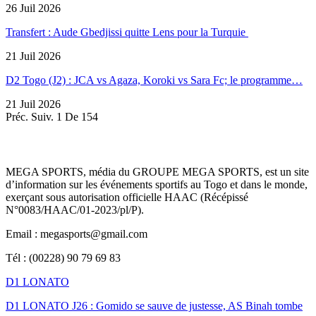
26 Juil 2026
Transfert : Aude Gbedjissi quitte Lens pour la Turquie
21 Juil 2026
D2 Togo (J2) : JCA vs Agaza, Koroki vs Sara Fc; le programme…
21 Juil 2026
Préc.
Suiv.
1 De 154
MEGA SPORTS, média du GROUPE MEGA SPORTS, est un site
d’information sur les événements sportifs au Togo et dans le monde,
exerçant sous autorisation officielle HAAC (Récépissé
N°0083/HAAC/01-2023/pl/P).
Email : megasports@gmail.com
Tél : (00228) 90 79 69 83
D1 LONATO
D1 LONATO J26 : Gomido se sauve de justesse, AS Binah tombe