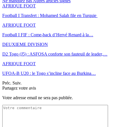
Ne manquez pas
Autres articles signés
AFRIQUE FOOT
Football I Transfert : Mohamed Salah file en Turquie
AFRIQUE FOOT
Football I FIF : Come-back d’Hervé Renard à la…
DEUXIEME DIVISION
D2 Togo (J5) : ASFOSA conforte son fauteuil de leader,…
AFRIQUE FOOT
UFOA-B U20 : le Togo s’incline face au Burkina…
Préc.
Suiv.
Partagez votre avis
Votre adresse email ne sera pas publiée.