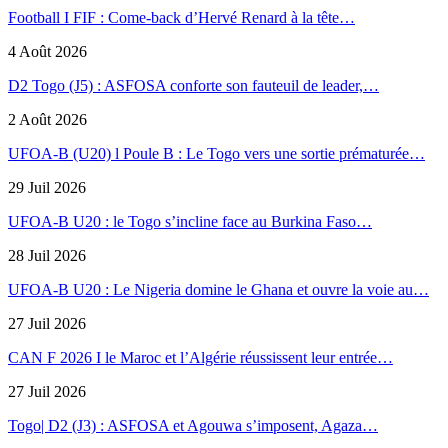
Football I FIF : Come-back d’Hervé Renard à la tête…
4 Août 2026
D2 Togo (J5) : ASFOSA conforte son fauteuil de leader,…
2 Août 2026
UFOA-B (U20) l Poule B : Le Togo vers une sortie prématurée…
29 Juil 2026
UFOA-B U20 : le Togo s’incline face au Burkina Faso…
28 Juil 2026
UFOA-B U20 : Le Nigeria domine le Ghana et ouvre la voie au…
27 Juil 2026
CAN F 2026 I le Maroc et l’Algérie réussissent leur entrée…
27 Juil 2026
Togo| D2 (J3) : ASFOSA et Agouwa s’imposent, Agaza…