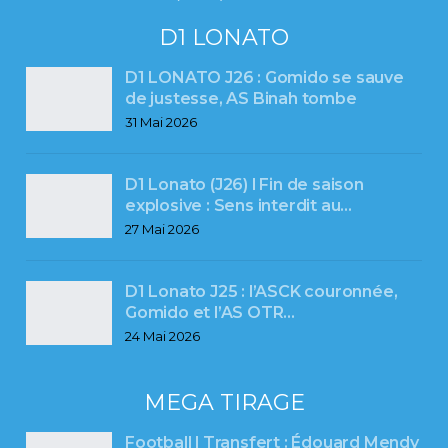
D1 LONATO
D1 LONATO J26 : Gomido se sauve
de justesse, AS Binah tombe
31 Mai 2026
D1 Lonato (J26) l Fin de saison
explosive : Sens interdit au…
27 Mai 2026
D1 Lonato J25 : l’ASCK couronnée,
Gomido et l’AS OTR…
24 Mai 2026
MEGA TIRAGE
Football l Transfert : Édouard Mendy