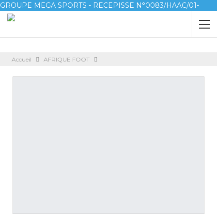
GROUPE MEGA SPORTS - RECEPISSE N°0083/HAAC/01-
2023/pl/P
Accueil
AFRIQUE FOOT