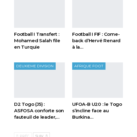
Football I Transfert :
Football I FIF : Come-
Mohamed Salah file
back d’Hervé Renard
en Turquie
à la…
DEUXIEME DIVISION
AFRIQUE FOOT
D2 Togo (J5) :
UFOA-B U20 : le Togo
ASFOSA conforte son
s’incline face au
fauteuil de leader,…
Burkina…
PRÉC.
SUIV.