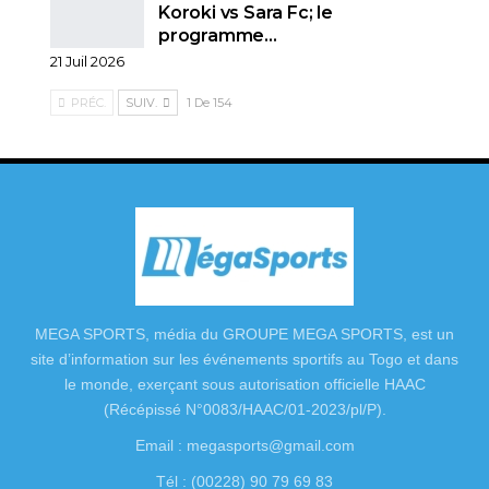
Koroki vs Sara Fc; le
programme…
21 Juil 2026
PRÉC.
SUIV.
1 De 154
MEGA SPORTS, média du GROUPE MEGA SPORTS, est un
site d’information sur les événements sportifs au Togo et dans
le monde, exerçant sous autorisation officielle HAAC
(Récépissé N°0083/HAAC/01-2023/pl/P).
Email : megasports@gmail.com
Tél : (00228) 90 79 69 83