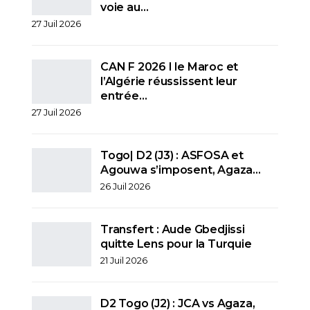
voie au…
27 Juil 2026
CAN F 2026 I le Maroc et
l’Algérie réussissent leur
entrée…
27 Juil 2026
Togo| D2 (J3) : ASFOSA et
Agouwa s’imposent, Agaza…
26 Juil 2026
Transfert : Aude Gbedjissi
quitte Lens pour la Turquie
21 Juil 2026
D2 Togo (J2) : JCA vs Agaza,