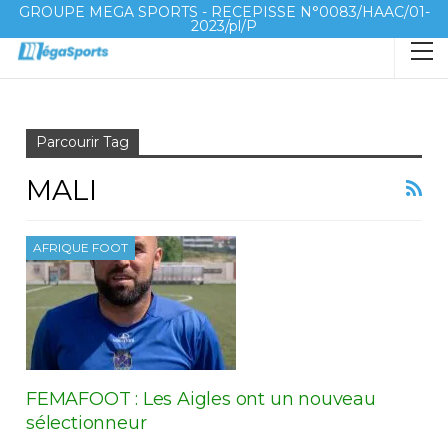
GROUPE MEGA SPORTS - RECEPISSE N°0083/HAAC/01-
2023/pl/P
Accueil
Mali
Parcourir Tag
MALI
AFRIQUE FOOT
FEMAFOOT : Les Aigles ont un nouveau
sélectionneur