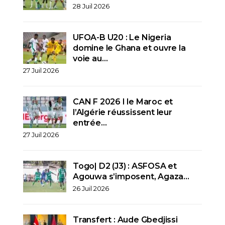
28 Juil 2026
UFOA-B U20 : Le Nigeria
domine le Ghana et ouvre la
voie au…
27 Juil 2026
CAN F 2026 I le Maroc et
l’Algérie réussissent leur
entrée…
27 Juil 2026
Togo| D2 (J3) : ASFOSA et
Agouwa s’imposent, Agaza…
26 Juil 2026
Transfert : Aude Gbedjissi