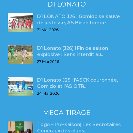
D1 LONATO
D1 LONATO J26 : Gomido se sauve
de justesse, AS Binah tombe
31 Mai 2026
D1 Lonato (J26) l Fin de saison
explosive : Sens interdit au…
27 Mai 2026
D1 Lonato J25 : l’ASCK couronnée,
Gomido et l’AS OTR…
24 Mai 2026
MEGA TIRAGE
Togo – Pré-saison| Les Secrétaires
Généraux des clubs…