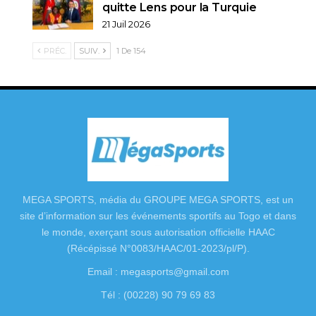
quitte Lens pour la Turquie
21 Juil 2026
PRÉC.
SUIV.
1 De 154
MEGA SPORTS, média du GROUPE MEGA SPORTS, est un
site d’information sur les événements sportifs au Togo et dans
le monde, exerçant sous autorisation officielle HAAC
(Récépissé N°0083/HAAC/01-2023/pl/P).
Email : megasports@gmail.com
Tél : (00228) 90 79 69 83