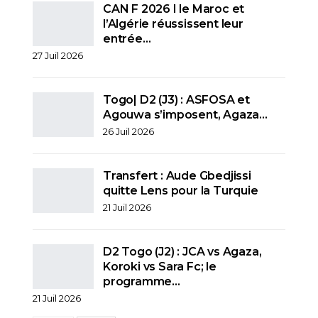
CAN F 2026 I le Maroc et
l’Algérie réussissent leur
entrée…
27 Juil 2026
Togo| D2 (J3) : ASFOSA et
Agouwa s’imposent, Agaza…
26 Juil 2026
Transfert : Aude Gbedjissi
quitte Lens pour la Turquie
21 Juil 2026
D2 Togo (J2) : JCA vs Agaza,
Koroki vs Sara Fc; le
programme…
21 Juil 2026