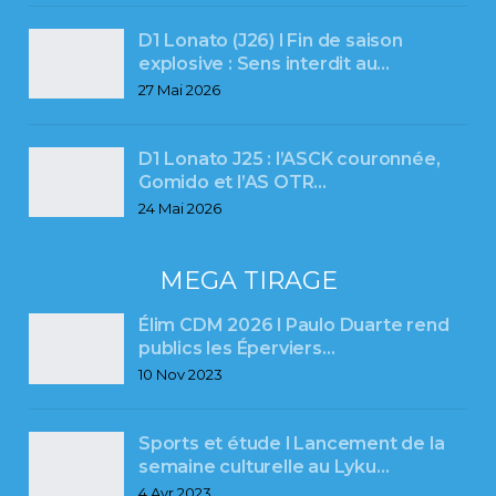
D1 Lonato (J26) l Fin de saison
explosive : Sens interdit au…
27 Mai 2026
D1 Lonato J25 : l’ASCK couronnée,
Gomido et l’AS OTR…
24 Mai 2026
MEGA TIRAGE
Élim CDM 2026 l Paulo Duarte rend
publics les Éperviers…
10 Nov 2023
Sports et étude l Lancement de la
semaine culturelle au Lyku…
4 Avr 2023