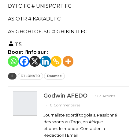
DYTO FC # UNISPORT FC
AS OTR # KAKADL FC
AS GBOHLOE-SU # GBIKINTI FC
115
Boost l’info sur :
D1 LONATO
Doumbé
Godwin AFEDO
563 Articles
0 Commentaires
Journaliste sportif togolais. Passionné
des sports au Togo, en Afrique
et dans le monde. Contacter la
Rédaction | Email :