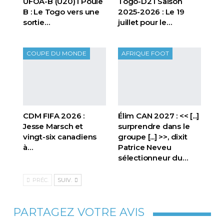
UFOA-B (U20) l Poule
Togo-D2 l Saison
B : Le Togo vers une
2025-2026 : Le 19
sortie…
juillet pour le…
COUPE DU MONDE
AFRIQUE FOOT
CDM FIFA 2026 :
Élim CAN 2027 : << [...]
Jesse Marsch et
surprendre dans le
vingt-six canadiens
groupe [...] >>, dixit
à…
Patrice Neveu
sélectionneur du
…
PRÉC.
SUIV.
PARTAGEZ VOTRE AVIS