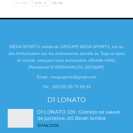
PRÉC.
SUIV.
1 De 154
MEGA SPORTS, média du GROUPE MEGA SPORTS, est un
site d’information sur les événements sportifs au Togo et dans
le monde, exerçant sous autorisation officielle HAAC
(Récépissé N°0083/HAAC/01-2023/pl/P).
Email : megasports@gmail.com
Tél : (00228) 90 79 69 83
D1 LONATO
D1 LONATO J26 : Gomido se sauve
de justesse, AS Binah tombe
31 Mai 2026