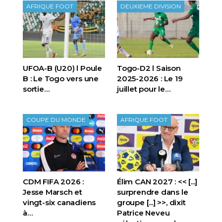
AFRIQUE FOOT
DEUXIEME DIVISION
UFOA-B (U20) l Poule
Togo-D2 l Saison
B : Le Togo vers une
2025-2026 : Le 19
sortie…
juillet pour le…
COUPE DU MONDE
AFRIQUE FOOT
CDM FIFA 2026 :
Élim CAN 2027 : << [...]
Jesse Marsch et
surprendre dans le
vingt-six canadiens
groupe [...] >>, dixit
à…
Patrice Neveu