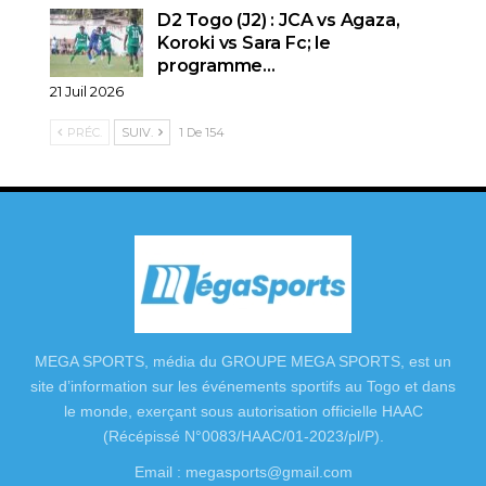
D2 Togo (J2) : JCA vs Agaza,
Koroki vs Sara Fc; le
programme…
21 Juil 2026
PRÉC.
SUIV.
1 De 154
MEGA SPORTS, média du GROUPE MEGA SPORTS, est un
site d’information sur les événements sportifs au Togo et dans
le monde, exerçant sous autorisation officielle HAAC
(Récépissé N°0083/HAAC/01-2023/pl/P).
Email : megasports@gmail.com