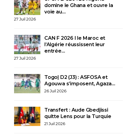
domine le Ghana et ouvre la
voie au…
27 Juil 2026
CAN F 2026 I le Maroc et
l’Algérie réussissent leur
entrée…
27 Juil 2026
Togo| D2 (J3) : ASFOSA et
Agouwa s’imposent, Agaza…
26 Juil 2026
Transfert : Aude Gbedjissi
quitte Lens pour la Turquie
21 Juil 2026