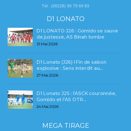
Tél : (00228) 90 79 69 83
D1 LONATO
D1 LONATO J26 : Gomido se sauve
de justesse, AS Binah tombe
31 Mai 2026
D1 Lonato (J26) l Fin de saison
explosive : Sens interdit au…
27 Mai 2026
D1 Lonato J25 : l’ASCK couronnée,
Gomido et l’AS OTR…
24 Mai 2026
MEGA TIRAGE