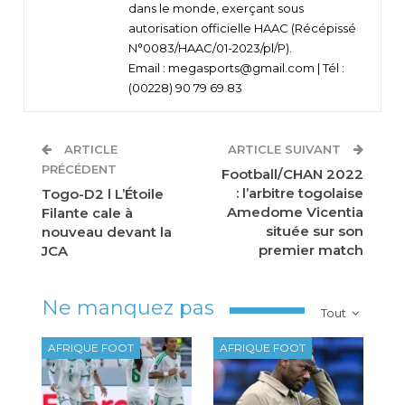
dans le monde, exerçant sous
autorisation officielle HAAC (Récépissé
N°0083/HAAC/01-2023/pl/P).
Email : megasports@gmail.com | Tél :
(00228) 90 79 69 83
ARTICLE
ARTICLE SUIVANT
PRÉCÉDENT
Football/CHAN 2022
: l’arbitre togolaise
Togo-D2 l L’Étoile
Amedome Vicentia
Filante cale à
située sur son
nouveau devant la
premier match
JCA
Ne manquez pas
Tout
AFRIQUE FOOT
AFRIQUE FOOT