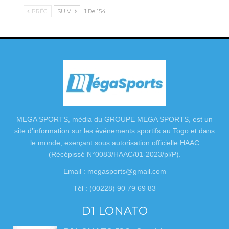
PRÉC.
SUIV.
1 De 154
MEGA SPORTS, média du GROUPE MEGA SPORTS, est un
site d’information sur les événements sportifs au Togo et dans
le monde, exerçant sous autorisation officielle HAAC
(Récépissé N°0083/HAAC/01-2023/pl/P).
Email : megasports@gmail.com
Tél : (00228) 90 79 69 83
D1 LONATO