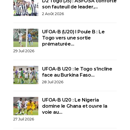
D2 Togo (J5) : ASFOSA conforte
son fauteuil de leader,…
2 Août 2026
UFOA-B (U20) l Poule B : Le
Togo vers une sortie
prématurée…
29 Juil 2026
UFOA-B U20 : le Togo s’incline
face au Burkina Faso…
28 Juil 2026
UFOA-B U20 : Le Nigeria
domine le Ghana et ouvre la
voie au…
27 Juil 2026