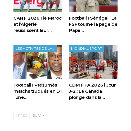
CAN F 2026 I le Maroc
Football I Sénégal : La
et l’Algérie
FSF tourne la page de
réussissent leur…
Pape…
LES ACTIVITES DE LA FTF
MONDIAL SPORT
Football I Présumés
CDM FIFA 2026 l Jour
matchs truqués en D1
J-2 : Le Canada
: une…
plongé dans la…
PRÉC.
SUIV.