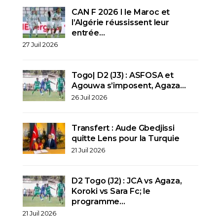
CAN F 2026 I le Maroc et
l’Algérie réussissent leur
entrée…
27 Juil 2026
Togo| D2 (J3) : ASFOSA et
Agouwa s’imposent, Agaza…
26 Juil 2026
Transfert : Aude Gbedjissi
quitte Lens pour la Turquie
21 Juil 2026
D2 Togo (J2) : JCA vs Agaza,
Koroki vs Sara Fc; le
programme…
21 Juil 2026