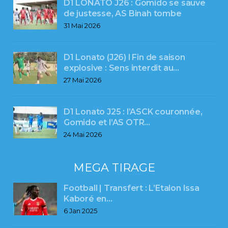
D1 LONATO J26 : Gomido se sauve
de justesse, AS Binah tombe
31 Mai 2026
D1 Lonato (J26) l Fin de saison
explosive : Sens interdit au…
27 Mai 2026
D1 Lonato J25 : l’ASCK couronnée,
Gomido et l’AS OTR…
24 Mai 2026
MEGA TIRAGE
Football | Transfert : L’Etalon Issa
Kaboré en…
6 Jan 2025