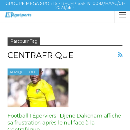
GROUPE MEGA SPORTS - RECEPISSE N°0083/HAAC/01-
2023/pl/P
Accueil
Centrafrique
Parcourir Tag
CENTRAFRIQUE
AFRIQUE FOOT
Football I Éperviers : Djene Dakonam affiche
sa frustration après le nul face à la
Centrafrique