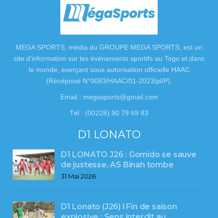
MEGA SPORTS, média du GROUPE MEGA SPORTS, est un
site d’information sur les événements sportifs au Togo et dans
le monde, exerçant sous autorisation officielle HAAC
(Récépissé N°0083/HAAC/01-2023/pl/P).
Email : megasports@gmail.com
Tél : (00228) 90 79 69 83
D1 LONATO
D1 LONATO J26 : Gomido se sauve
de justesse, AS Binah tombe
31 Mai 2026
D1 Lonato (J26) l Fin de saison
explosive : Sens interdit au…