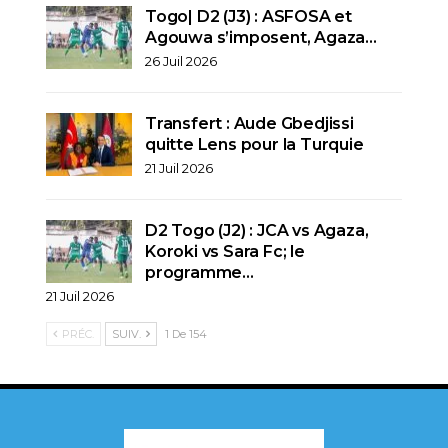
Togo| D2 (J3) : ASFOSA et
Agouwa s’imposent, Agaza…
26 Juil 2026
Transfert : Aude Gbedjissi
quitte Lens pour la Turquie
21 Juil 2026
D2 Togo (J2) : JCA vs Agaza,
Koroki vs Sara Fc; le
programme…
21 Juil 2026
PRÉC.
SUIV.
1 De 154