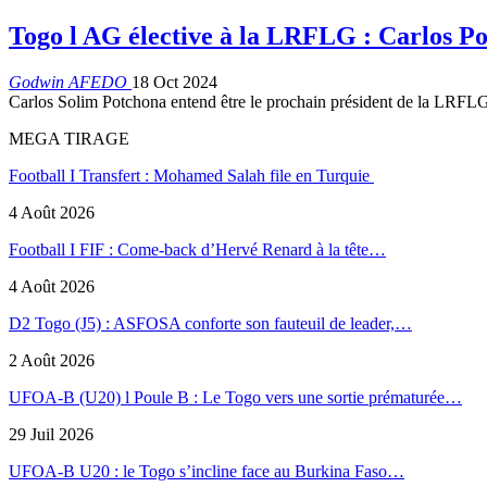
Togo l AG élective à la LRFLG : Carlos P
Godwin AFEDO
18 Oct 2024
Carlos Solim Potchona entend être le prochain président de la LRFLG.
MEGA TIRAGE
Football I Transfert : Mohamed Salah file en Turquie
4 Août 2026
Football I FIF : Come-back d’Hervé Renard à la tête…
4 Août 2026
D2 Togo (J5) : ASFOSA conforte son fauteuil de leader,…
2 Août 2026
UFOA-B (U20) l Poule B : Le Togo vers une sortie prématurée…
29 Juil 2026
UFOA-B U20 : le Togo s’incline face au Burkina Faso…