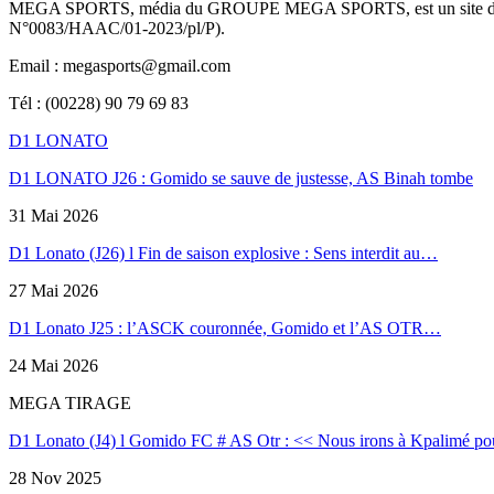
MEGA SPORTS, média du GROUPE MEGA SPORTS, est un site d’informa
N°0083/HAAC/01-2023/pl/P).
Email : megasports@gmail.com
Tél : (00228) 90 79 69 83
D1 LONATO
D1 LONATO J26 : Gomido se sauve de justesse, AS Binah tombe
31 Mai 2026
D1 Lonato (J26) l Fin de saison explosive : Sens interdit au…
27 Mai 2026
D1 Lonato J25 : l’ASCK couronnée, Gomido et l’AS OTR…
24 Mai 2026
MEGA TIRAGE
D1 Lonato (J4) l Gomido FC # AS Otr : << Nous irons à Kpalimé po
28 Nov 2025