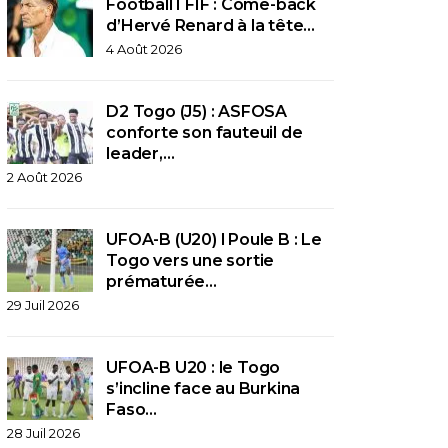
Football I FIF : Come-back
d’Hervé Renard à la tête…
4 Août 2026
D2 Togo (J5) : ASFOSA
conforte son fauteuil de
leader,…
2 Août 2026
UFOA-B (U20) l Poule B : Le
Togo vers une sortie
prématurée…
29 Juil 2026
UFOA-B U20 : le Togo
s’incline face au Burkina
Faso…
28 Juil 2026