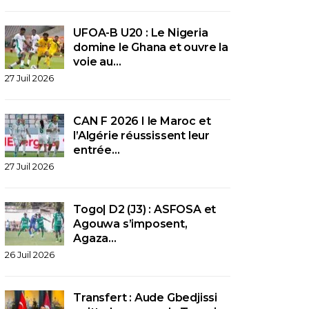
UFOA-B U20 : Le Nigeria
domine le Ghana et ouvre la
voie au…
27 Juil 2026
CAN F 2026 I le Maroc et
l’Algérie réussissent leur
entrée…
27 Juil 2026
Togo| D2 (J3) : ASFOSA et
Agouwa s’imposent,
Agaza…
26 Juil 2026
Transfert : Aude Gbedjissi