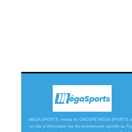
MEGA SPORTS, média du GROUPE MEGA SPORTS, e
un site d’information sur les événements sportifs au To