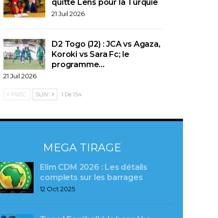
quitte Lens pour la Turquie
21 Juil 2026
D2 Togo (J2) : JCA vs Agaza,
Koroki vs Sara Fc; le
programme…
21 Juil 2026
PRÉC.
SUIV.
1 De 154
MEGA TIRAGE
Elim CDM 2026 : Les détails
complets sur les barrages
12 Oct 2025