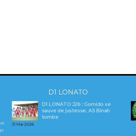
D1 LONATO
D1 LONATO J26 : Gomido se
sauve de justesse, AS Binah
tombe
st
31 Mai 2026
go