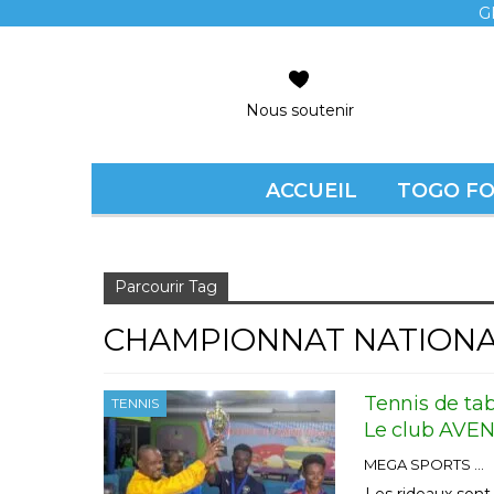
G
Nous soutenir
ACCUEIL
TOGO F
Accueil
championnat national
Parcourir Tag
CHAMPIONNAT NATION
Tennis de tab
TENNIS
Le club AVEN
MEGA SPORTS
Les rideaux son