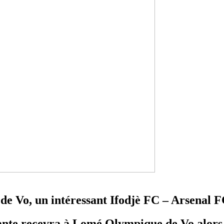
 de Vo, un intéressant Ifodjè FC – Arsenal F
ante recevra à Lomé Olympique de Vo alors q