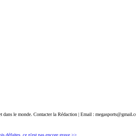
e et dans le monde. Contacter la Rédaction | Email : megasports@gmail.
s défaites, ce n'est pas encore grave >>