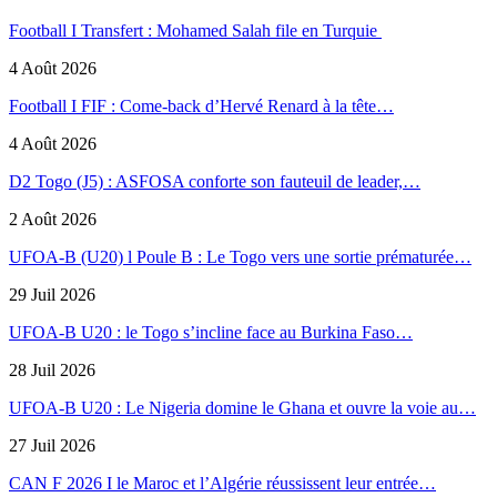
Football I Transfert : Mohamed Salah file en Turquie
4 Août 2026
Football I FIF : Come-back d’Hervé Renard à la tête…
4 Août 2026
D2 Togo (J5) : ASFOSA conforte son fauteuil de leader,…
2 Août 2026
UFOA-B (U20) l Poule B : Le Togo vers une sortie prématurée…
29 Juil 2026
UFOA-B U20 : le Togo s’incline face au Burkina Faso…
28 Juil 2026
UFOA-B U20 : Le Nigeria domine le Ghana et ouvre la voie au…
27 Juil 2026
CAN F 2026 I le Maroc et l’Algérie réussissent leur entrée…