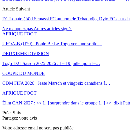
Article Suivant
D1 Lonato (J4) l Semassi FC au nom de Tchaoudjo, Dyto FC en « dang
Ne manquez pas
Autres articles signés
AFRIQUE FOOT
UFOA-B (U20) l Poule B : Le Togo vers une sortie…
DEUXIEME DIVISION
Togo-D2 l Saison 2025-2026 : Le 19 juillet pour le…
COUPE DU MONDE
CDM FIFA 2026 : Jesse Marsch et vingt-six canadiens à…
AFRIQUE FOOT
Élim CAN 2027 : << [...] surprendre dans le groupe [...] >>, dixit Pa
Préc.
Suiv.
Partagez votre avis
Votre adresse email ne sera pas publiée.