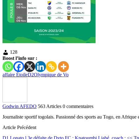
128
Boost l’info sur :
affaire Étoile
D2
Olympique de Vo
Godwin AFEDO
563 Articles
0 commentaires
Journaliste sportif togolais. Passionné des sports au Togo, en Afriqu
Article Précédent
D1 Lonato l 3e défaite de Dyto FC : Kpatoumbi Liabé, coach : << Troi