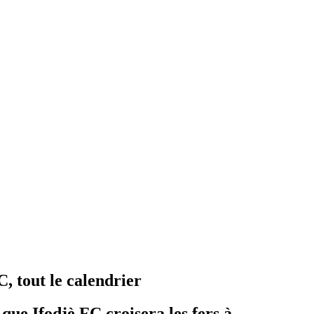
C, tout le calendrier
ue Ifodjè FC croisera les fers à