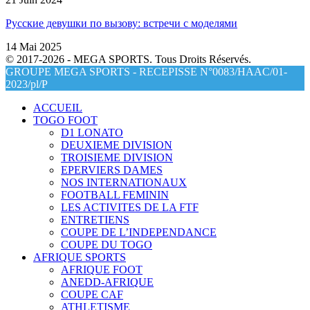
Русские девушки по вызову: встречи с моделями
14 Mai 2025
© 2017-2026 - MEGA SPORTS. Tous Droits Réservés.
GROUPE MEGA SPORTS - RECEPISSE N°0083/HAAC/01-
2023/pl/P
ACCUEIL
TOGO FOOT
D1 LONATO
DEUXIEME DIVISION
TROISIEME DIVISION
EPERVIERS DAMES
NOS INTERNATIONAUX
FOOTBALL FEMININ
LES ACTIVITES DE LA FTF
ENTRETIENS
COUPE DE L’INDEPENDANCE
COUPE DU TOGO
AFRIQUE SPORTS
AFRIQUE FOOT
ANEDD-AFRIQUE
COUPE CAF
ATHLETISME