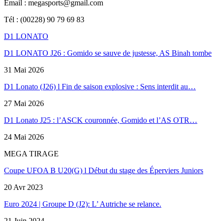
Email : megasports@gmail.com
Tél : (00228) 90 79 69 83
D1 LONATO
D1 LONATO J26 : Gomido se sauve de justesse, AS Binah tombe
31 Mai 2026
D1 Lonato (J26) l Fin de saison explosive : Sens interdit au…
27 Mai 2026
D1 Lonato J25 : l’ASCK couronnée, Gomido et l’AS OTR…
24 Mai 2026
MEGA TIRAGE
Coupe UFOA B U20(G) l Début du stage des Éperviers Juniors
20 Avr 2023
Euro 2024 | Groupe D (J2): L’ Autriche se relance.
21 Juin 2024