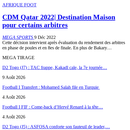
AFRIQUE FOOT
CDM Qatar 2022| Destination Maison
pour certains arbitres
MEGA SPORTS
9 Déc 2022
Cette décision intervient après évaluation du rendement des arbitres
en phase de poules et en 8es de finale. En plus de Bakary…
MEGA TIRAGE
D2 Togo (J7) : TAC frappe, Kakadl cale, la 7e journée…
9 Août 2026
Football I Transfert : Mohamed Salah file en Turquie
4 Août 2026
Football I FIF : Come-back d’Hervé Renard à la tête…
4 Août 2026
D2 Togo (J5) : ASFOSA conforte son fauteuil de leader,…