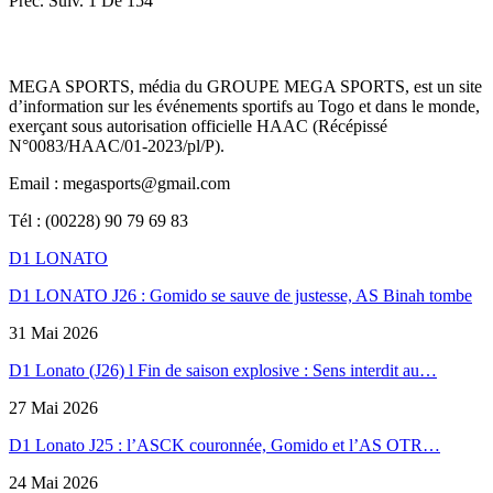
Préc.
Suiv.
1 De 154
MEGA SPORTS, média du GROUPE MEGA SPORTS, est un site
d’information sur les événements sportifs au Togo et dans le monde,
exerçant sous autorisation officielle HAAC (Récépissé
N°0083/HAAC/01-2023/pl/P).
Email : megasports@gmail.com
Tél : (00228) 90 79 69 83
D1 LONATO
D1 LONATO J26 : Gomido se sauve de justesse, AS Binah tombe
31 Mai 2026
D1 Lonato (J26) l Fin de saison explosive : Sens interdit au…
27 Mai 2026
D1 Lonato J25 : l’ASCK couronnée, Gomido et l’AS OTR…
24 Mai 2026