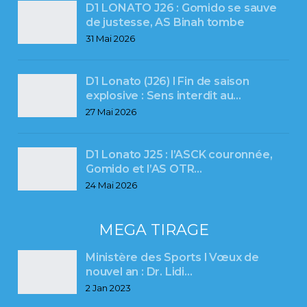
D1 LONATO J26 : Gomido se sauve
de justesse, AS Binah tombe
31 Mai 2026
D1 Lonato (J26) l Fin de saison
explosive : Sens interdit au…
27 Mai 2026
D1 Lonato J25 : l’ASCK couronnée,
Gomido et l’AS OTR…
24 Mai 2026
MEGA TIRAGE
Ministère des Sports l Vœux de
nouvel an : Dr. Lidi…
2 Jan 2023