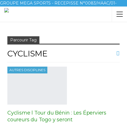
GROUPE MEGA SPORTS - RECEPISSE N°0083/HAAC/01-
2023/pl/P
Accueil
Cyclisme
Parcourir Tag
CYCLISME
AUTRES DISCIPLINES
Cyclisme l Tour du Bénin : Les Éperviers
coureurs du Togo y seront