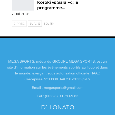
Koroki vs Sara Fc; le
programme…
21 Juil 2026
PRÉC.
SUIV.
1 De 154
MEGA SPORTS, média du GROUPE MEGA SPORTS, est un
site d’information sur les événements sportifs au Togo et dans
le monde, exerçant sous autorisation officielle HAAC
(Récépissé N°0083/HAAC/01-2023/pl/P).
Email : megasports@gmail.com
Tél : (00228) 90 79 69 83
D1 LONATO