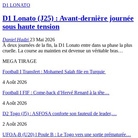
D1 LONATO
D1 Lonato (J25) : Avant-dernière journée
sous haute tension
Daniel Hadzi
23 Mai 2026
À deux journées de la fin, la D1 Lonato entre dans sa phase la plus
cruelle. La course au maintien est devenue un véritable bras…
MEGA TIRAGE
Football I Transfert : Mohamed Salah file en Turquie
4 Août 2026
Football I FIF : Come-back d’Hervé Renard à la tête…
4 Août 2026
D2 Togo (J5) : ASFOSA conforte son fauteuil de leader,…
2 Août 2026
UFOA-B (U20) l Poule B : Le Togo vers une sortie prématurée…