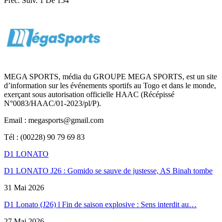
Préc.
Suiv.
1 De 154
MEGA SPORTS, média du GROUPE MEGA SPORTS, est un site
d’information sur les événements sportifs au Togo et dans le monde,
exerçant sous autorisation officielle HAAC (Récépissé
N°0083/HAAC/01-2023/pl/P).
Email : megasports@gmail.com
Tél : (00228) 90 79 69 83
D1 LONATO
D1 LONATO J26 : Gomido se sauve de justesse, AS Binah tombe
31 Mai 2026
D1 Lonato (J26) l Fin de saison explosive : Sens interdit au…
27 Mai 2026