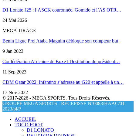
D1 Lonato J25 : l’ASCK couronnée, Gomido et l’AS OTR…
24 Mai 2026
MEGA TIRAGE
Benin Ligue Pro| Ataba Magnim débloque son compteur but
9 Jan 2023
Confédération Africaine de Boxe l Destitution du président…
11 Sep 2023
CDM Qatar 2022: Infantino s’adresse au G20 et appelle à un…
17 Nov 2022
© 2017-2026 - MEGA SPORTS. Tous Droits Réservés.
GROUPE MEGA SPORTS - RECEPISSE N°0083/HAAC/01-
2023/pl/P
ACCUEIL
TOGO FOOT
D1 LONATO
DEUXIEME DIVISION