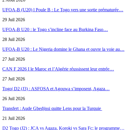
UFOA-B (U20) l Poule B : Le Togo vers une sortie prématurée…
29 Juil 2026
UFOA-B U20 : le Togo s’incline face au Burkina Faso…
28 Juil 2026
UFOA-B U20 : Le Nigeria domine le Ghana et ouvre la voie au…
27 Juil 2026
CAN F 2026 I le Maroc et l’Algérie réussissent leur entrée…
27 Juil 2026
Togo| D2 (J3) : ASFOSA et Agouwa s’imposent, Agaza…
26 Juil 2026
Transfert : Aude Gbedjissi quitte Lens pour la Turquie
21 Juil 2026
D2 Togo (J2) : JCA vs Agaza, Koroki vs Sara Fc; le programme…