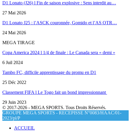
D1 Lonato (J26) l Fin de saison explosive : Sens interdit au…
27 Mai 2026
D1 Lonato J25 : l’ASCK couronnée, Gomido et l’AS OTR…
24 Mai 2026
MEGA TIRAGE
Copa America 2024 l 1/4 de finale : Le Canada sera « demi »
6 Juil 2024
Tambo FC, difficile apprentissage du promu en D1
25 Déc 2022
Classement FIFA l Le Togo fait un bond impressionnant
29 Juin 2023
© 2017-2026 - MEGA SPORTS. Tous Droits Réservés.
GROUPE MEGA SPORTS - RECEPISSE N°0083/HAAC/01-
2023/pl/P
ACCUEIL