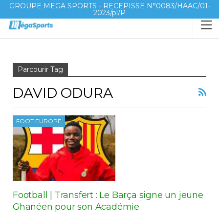
GROUPE MEGA SPORTS - RECEPISSE N°0083/HAAC/01-
2023/pl/P
Accueil
David Odura
Parcourir Tag
DAVID ODURA
FOOT EUROPE
Football | Transfert : Le Barça signe un jeune
Ghanéen pour son Académie.