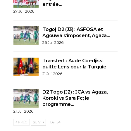
entrée…
27 Juil 2026
Togo| D2 (J3) : ASFOSA et
Agouwa s’imposent, Agaza…
26 Juil 2026
Transfert : Aude Gbedjissi
quitte Lens pour la Turquie
21 Juil 2026
D2 Togo (J2) : JCA vs Agaza,
Koroki vs Sara Fc; le
programme…
21 Juil 2026
PRÉC.
SUIV.
1 De 154