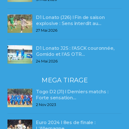
D1 Lonato (J26) l Fin de saison
explosive : Sens interdit au…
27 Mai 2026
D1 Lonato J25 : l’ASCK couronnée,
Gomido et l’AS OTR…
24 Mai 2026
MEGA TIRAGE
Togo D2 (J1) l Derniers matchs :
Forte sensation…
2 Nov 2023
Euro 2024 l 8es de finale :
L’Allemagne,…