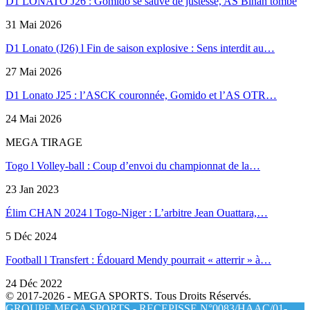
D1 LONATO J26 : Gomido se sauve de justesse, AS Binah tombe
31 Mai 2026
D1 Lonato (J26) l Fin de saison explosive : Sens interdit au…
27 Mai 2026
D1 Lonato J25 : l’ASCK couronnée, Gomido et l’AS OTR…
24 Mai 2026
MEGA TIRAGE
Togo l Volley-ball : Coup d’envoi du championnat de la…
23 Jan 2023
Élim CHAN 2024 l Togo-Niger : L’arbitre Jean Ouattara,…
5 Déc 2024
Football l Transfert : Édouard Mendy pourrait « atterrir » à…
24 Déc 2022
© 2017-2026 - MEGA SPORTS. Tous Droits Réservés.
GROUPE MEGA SPORTS - RECEPISSE N°0083/HAAC/01-