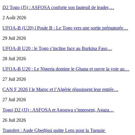
D2 Togo (J5) : ASFOSA conforte son fauteuil de leader,…
2 Août 2026
UFOA-B (U20) l Poule B : Le Togo vers une sortie prématurée…
29 Juil 2026
UFOA-B U20 : le Togo s’incline face au Burkina Faso…
28 Juil 2026
UFOA-B U20 : Le Nigeria domine le Ghana et ouvre la voie au…
27 Juil 2026
CAN F 2026 I le Maroc et l’Algérie réussissent leur entrée…
27 Juil 2026
Togo| D2 (J3) : ASFOSA et Agouwa s’imposent, Agaza…
26 Juil 2026
Transfert : Aude Gbedjissi quitte Lens pour la Turquie