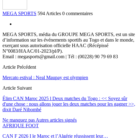
MEGA SPORTS
594 Articles
0 commentaires
MEGA SPORTS, média du GROUPE MEGA SPORTS, est un site
d’information sur les événements sportifs au Togo et dans le monde,
exerçant sous autorisation officielle HAAC (Récépissé
N°0083/HAAC/01-2023/pl/P).
Email : megasports@gmail.com | Tél : (00228) 90 79 69 83
Article Précédent
Mercato estival : Neal Maupay est olympien
Article Suivant
Élim CAN Maroc 2025 l Deux matches du Togo : << Soyez sûr
d'une chose : nous allons jouer les deux matches pour les gagner >>,
dixit Daré Nibombé
Ne manquez pas
Autres articles signés
AFRIQUE FOOT
CAN F 2026 I le Maroc et l’Algérie réussissent leur…