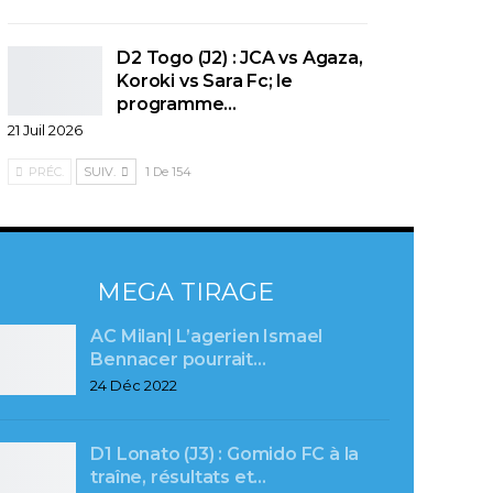
D2 Togo (J2) : JCA vs Agaza,
Koroki vs Sara Fc; le
programme…
21 Juil 2026
PRÉC.
SUIV.
1 De 154
MEGA TIRAGE
AC Milan| L’agerien Ismael
Bennacer pourrait…
24 Déc 2022
D1 Lonato (J3) : Gomido FC à la
traîne, résultats et…