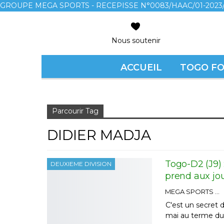
GROUPE MEGA SPORTS - RECEPISSE N°0083/HAAC/01-2023/
Nous soutenir
ACCUEIL
TOGO F
Accueil
Didier Madja
Parcourir Tag
DIDIER MADJA
Togo-D2 (J9) 
DEUXIEME DIVISION
prend aux jou
MEGA SPORTS
C'est un secret 
mai au terme du 